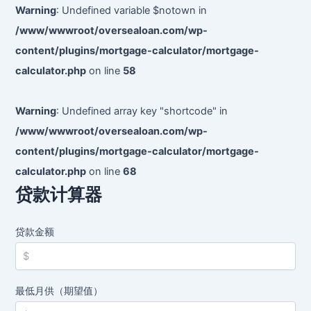
款
Warning
: Undefined variable $notown in
/www/wwwroot/oversealoan.com/wp-
content/plugins/mortgage-calculator/mortgage-
calculator.php
on line
58
Warning
: Undefined array key "shortcode" in
/www/wwwroot/oversealoan.com/wp-
content/plugins/mortgage-calculator/mortgage-
calculator.php
on line
68
贷款计算器
贷款金额
最低月供（期望值）