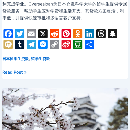
利完成学业。Oversealoan为日本仓敷科学大学的留学生提供专属
贷款服务，帮助学生应对学费和生活开支。其贷款方案灵活，利
率低，并提供快速审批和多语言客户支持。
F
T
E
X
R
Pi
O
Li
T
S
a
w
m
e
nt
d
n
hr
n
M
T
T
M
C
Si
D
分
c
itt
ai
d
er
n
k
e
a
ix
u
el
e
o
n
o
享
e
er
l
di
e
o
e
a
p
,
日本留学生贷款
留学生贷款
i
m
e
s
p
a
u
b
t
st
kl
dI
d
c
bl
gr
s
y
W
b
日
Read Post »
o
a
n
s
h
r
a
e
Li
ei
a
本
仓
o
s
at
m
n
n
b
n
敷
k
s
g
k
o
科
ni
er
学
大
ki
学
留