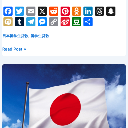
F
T
E
X
R
Pi
O
Li
T
S
a
w
m
e
nt
d
n
hr
n
M
T
T
M
C
Si
D
分
c
itt
ai
d
er
n
k
e
a
ix
u
el
e
o
n
o
享
e
er
l
di
e
o
e
a
p
,
日本留学生贷款
留学生贷款
i
m
e
s
p
a
u
b
t
st
kl
dI
d
c
bl
gr
s
y
W
b
日
Read Post »
o
a
n
s
h
r
a
e
Li
ei
a
本
留
o
s
at
m
n
n
b
n
学
k
s
g
k
o
生
ni
er
贷
款
ki
有
利
息
吗？
看