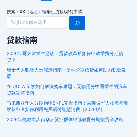
ni
pagination
er
祉
専
ki
搜索：XX（地区）留学生贷款/如何申请
門
学
校）
大
贷款指南
阪
综
2026年哥大留学生必读：贷款改革后如何申请学费分期信
合
贷？
福
瑞士华人职场人士深造指南：留学分期信贷如何助力职业发
祉
展
专
在 UCLA 留学如何解决购车难题：无信用分中国学生的汽车
门
贷款完整指南
学
马来西亚华人分期购物BNPL完全指南：吉隆坡华人物流与餐
校
饮从业者如何利用先买后付智慧消费（2026版）
留
学
2026年伦敦唐人街华人就业群体继续教育分期信贷全攻略
生
贷