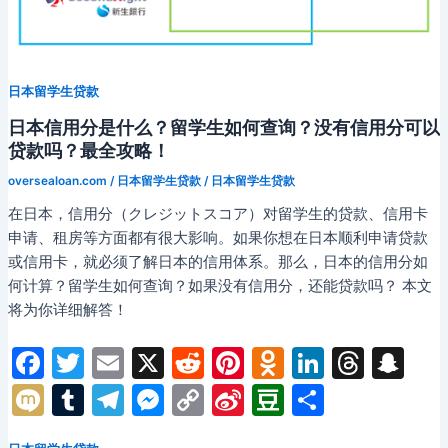
怎
么
写？
什
日本留学生贷款
么
样
日本信用分是什么？留学生如何查询？没有信用分可以
的
贷款吗？最全攻略！
合
oversealoan.com
/
日本留学生贷款
/
日本留学生贷款
同
在日本，信用分（クレジットスコア）对留学生的贷款、信用卡
才
申请、租房等方面都有很大影响。如果你想在日本顺利申请贷款
具
或信用卡，就必须了解日本的信用体系。那么，日本的信用分如
法
何计算？留学生如何查询？如果没有信用分，还能贷款吗？ 本文
律
将为你详细解答！
效
应？
F
T
E
X
R
Pi
O
Li
T
S
留
学
a
w
m
e
nt
d
n
hr
n
M
T
T
M
C
Si
D
分
生
c
itt
ai
d
er
n
k
e
a
ix
u
el
e
o
n
o
享
防