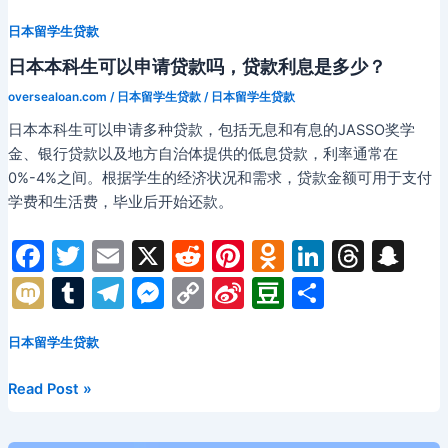
你
轻
日本留学生贷款
松
日本本科生可以申请贷款吗，贷款利息是多少？
规
划
oversealoan.com
/
日本留学生贷款
/
日本留学生贷款
日
日本本科生可以申请多种贷款，包括无息和有息的JASSO奖学
本
金、银行贷款以及地方自治体提供的低息贷款，利率通常在
留
0%-4%之间。根据学生的经济状况和需求，贷款金额可用于支付
学
学费和生活费，毕业后开始还款。
之
路！
F
T
E
X
R
Pi
O
Li
T
S
a
w
m
e
nt
d
n
hr
n
M
T
T
M
C
Si
D
分
c
itt
ai
d
er
n
k
e
a
ix
u
el
e
o
n
o
享
e
er
l
di
e
o
e
a
p
日本留学生贷款
i
m
e
s
p
a
u
b
t
st
kl
dI
d
c
bl
gr
s
y
W
b
日
Read Post »
o
a
n
s
h
r
a
e
Li
ei
a
本
本
o
s
at