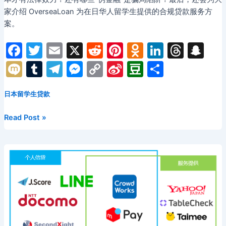
家介绍 OverseaLoan 为在日华人留学生提供的合规贷款服务方
案。
F
T
E
X
R
Pi
O
Li
T
S
a
w
m
e
nt
d
n
hr
n
M
T
T
M
C
Si
D
分
c
itt
ai
d
er
n
k
e
a
ix
u
el
e
o
n
o
享
e
er
l
di
e
o
e
a
p
日本留学生贷款
i
m
e
s
p
a
u
b
t
st
kl
dI
d
c
bl
gr
s
y
W
b
日
Read Post »
o
a
n
s
h
r
a
e
Li
ei
a
本
留
o
s
at
m
n
n
b
n
学
k
s
g
k
o
生
ni
er
贷
款
ki
合
同