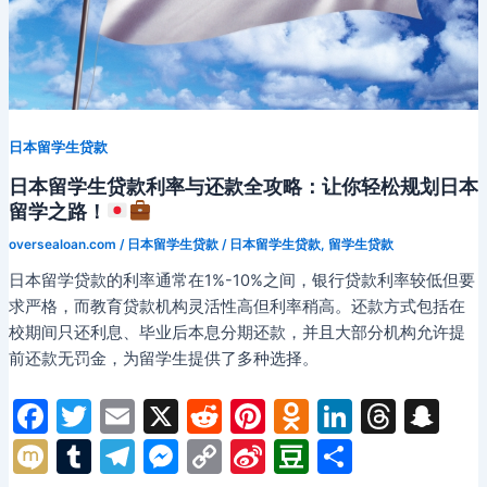
完
你
就
清
楚
了！
日本留学生贷款
日本留学生贷款利率与还款全攻略：让你轻松规划日本
留学之路！
oversealoan.com
/
日本留学生贷款
/
日本留学生贷款
,
留学生贷款
日本留学贷款的利率通常在1%-10%之间，银行贷款利率较低但要
求严格，而教育贷款机构灵活性高但利率稍高。还款方式包括在
校期间只还利息、毕业后本息分期还款，并且大部分机构允许提
前还款无罚金，为留学生提供了多种选择。
F
T
E
X
R
Pi
O
Li
T
S
a
w
m
e
nt
d
n
hr
n
M
T
T
M
C
Si
D
分
c
itt
ai
d
er
n
k
e
a