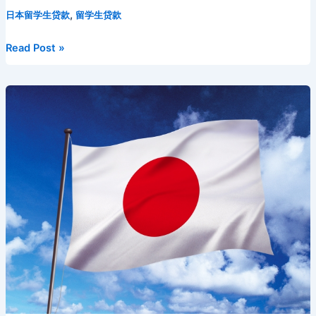
ix
u
el
e
o
n
o
享
e
er
l
di
e
o
e
a
p
,
日本留学生贷款
留学生贷款
i
m
e
s
p
a
u
b
t
st
kl
dI
d
c
bl
gr
s
y
W
b
日
Read Post »
o
a
n
s
h
r
a
e
Li
ei
a
本
留
o
s
at
m
n
n
b
n
学
k
s
g
k
o
生
ni
er
贷
款
ki
利
率
与
还
款
全
攻
略：
让