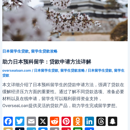
学
生
贷
款
攻
略
,
日本留学生贷款
留学生贷款攻略
助力日本预科留学：贷款申请方法详解
oversealoan.com
/
日本留学生贷款
,
留学生贷款攻略
/
日本留学生贷款
,
留学生
贷款
本文详细介绍了日本预科留学生的贷款申请方法，强调了贷款在
缓解经济压力方面的重要性。通过了解不同贷款选项、准备必要
材料以及在线申请，留学生可以顺利获得资金支持，
OverseaLoan提供灵活的贷款产品，助力学生完成留学梦想。
F
T
E
X
R
Pi
O
Li
T
S