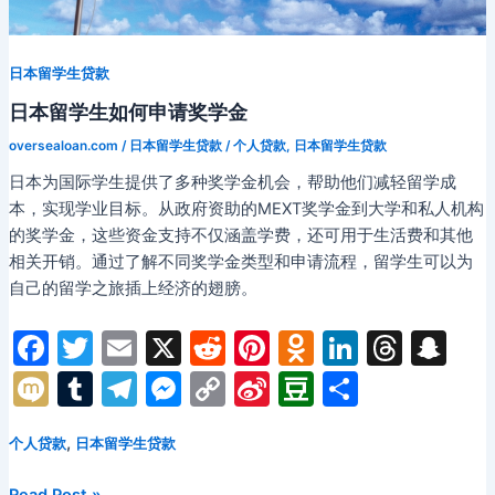
解
日本留学生贷款
日本留学生如何申请奖学金
oversealoan.com
/
日本留学生贷款
/
个人贷款
,
日本留学生贷款
日本为国际学生提供了多种奖学金机会，帮助他们减轻留学成
本，实现学业目标。从政府资助的MEXT奖学金到大学和私人机构
的奖学金，这些资金支持不仅涵盖学费，还可用于生活费和其他
相关开销。通过了解不同奖学金类型和申请流程，留学生可以为
自己的留学之旅插上经济的翅膀。
F
T
E
X
R
Pi
O
Li
T
S
a
w
m
e
nt
d
n
hr
n
M
T
T
M
C
Si
D
分
c
itt
ai
d
er
n
k
e
a
ix
u
el
e
o
n
o
享
e
er
l
di
e
o
e
a
p
,
个人贷款
日本留学生贷款
i
m
e
s
p
a
u
b
t
st
kl
dI
d
c
bl
gr
s
y
W
b
日
Read Post »