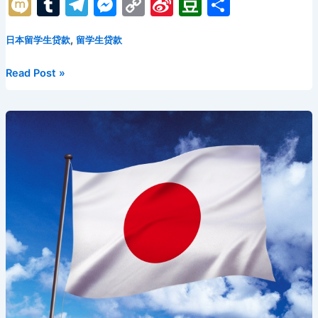
a
w
m
e
nt
d
n
hr
n
M
T
T
M
C
Si
D
分
c
itt
ai
d
er
n
k
e
a
ix
u
el
e
o
n
o
享
e
er
l
di
e
o
e
a
p
,
日本留学生贷款
留学生贷款
i
m
e
s
p
a
u
b
t
st
kl
dI
d
c
bl
gr
s
y
W
b
助
Read Post »
o
a
n
s
h
r
a
e
Li
ei
a
力
日
o
s
at
m
n
n
b
n
本
k
s
g
k
o
预
ni
er
科
留
ki
学：
贷
款
申
请
方
法
详