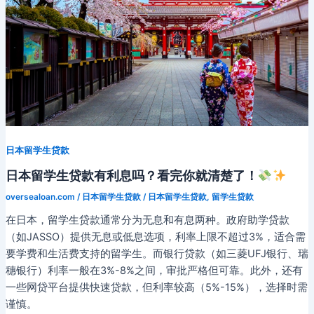
攻
略！
快
速
获
取
你
日本留学生贷款
需
要
日本留学生贷款有利息吗？看完你就清楚了！
的
oversealoan.com
/
日本留学生贷款
/
日本留学生贷款
,
留学生贷款
资
在日本，留学生贷款通常分为无息和有息两种。政府助学贷款
金！
（如JASSO）提供无息或低息选项，利率上限不超过3%，适合需
要学费和生活费支持的留学生。而银行贷款（如三菱UFJ银行、瑞
穗银行）利率一般在3%-8%之间，审批严格但可靠。此外，还有
一些网贷平台提供快速贷款，但利率较高（5%-15%），选择时需
谨慎。