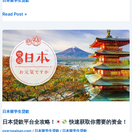
e
er
l
di
e
o
e
a
p
日本留学生贷款
i
m
e
s
p
a
u
骗
指
b
t
st
kl
dI
d
c
bl
gr
s
y
W
b
日
Read Post »
南
o
a
n
s
h
r
a
e
Li
ei
a
本
请
信
o
s
at
m
n
n
b
n
收
用
藏！
k
s
g
k
o
分
ni
er
是
什
ki
么？
留
学
生
如
何
查
日本留学生贷款
询？
没
日本贷款平台全攻略！
快速获取你需要的资金！
有
oversealoan.com
/
日本留学生贷款
/
日本留学生贷款