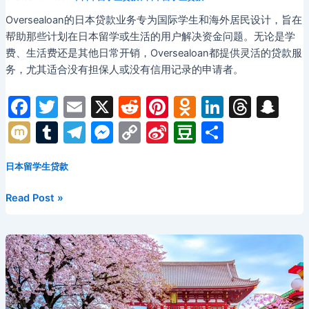
信
Oversealoan的日本贷款业务专为国际学生和海外居民设计，旨在
用
帮助那些计划在日本留学或生活的用户解决资金问题。无论是学
分
费、生活费还是其他日常开销，Oversealoan都提供灵活的贷款服
可
务，尤其适合没有担保人或没有信用记录的申请者。
以
贷
F
T
E
X
R
Pi
O
Li
T
S
款
吗？
a
w
m
e
nt
d
n
hr
n
M
T
T
M
C
Si
D
分
最
c
itt
ai
d
er
n
k
e
a
ix
u
el
e
o
n
o
享
全
e
er
l
di
e
o
e
a
p
日本留学生贷款
i
m
e
s
p
a
u
攻
略！
b
t
st
kl
dI
d
c
bl
gr
s
y
W
b
日
Read Post »
o
a
n
s
h
r
a
e
Li
ei
a
本
贷
o
s
at
m
n
n
b
n
款
k
s
g
k
o
平
ni
er
台
全
ki