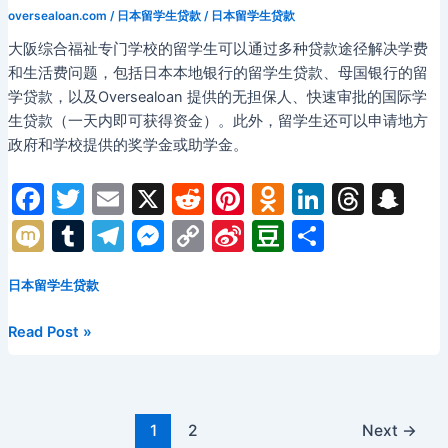
oversealoan.com
/
日本留学生贷款
/
日本留学生贷款
大阪综合福祉专门学校的留学生可以通过多种贷款途径解决学费
和生活费问题，包括日本本地银行的留学生贷款、母国银行的留
学贷款，以及Oversealoan 提供的无担保人、快速审批的国际学
生贷款（一天内即可获得资金）。此外，留学生还可以申请地方
政府和学校提供的奖学金或助学金。
F
T
E
X
R
Pi
O
Li
T
S
a
w
m
e
nt
d
n
hr
n
M
T
T
M
C
Si
D
分
c
itt
ai
d
er
n
k
e
a
ix
u
el
e
o
n
o
享
e
er
l
di
e
o
e
a
p
日本留学生贷款
i
m
e
s
p
a
u
b
t
st
kl
dI
d
c
bl
gr
s
y
W
b
（大
Read Post »
o
a
n
s
h
r
a
e
Li
ei
a
阪
総
o
s
at
m
n
n
b
n
合
k
s
g
k
o
Post
福
1
2
Next
→