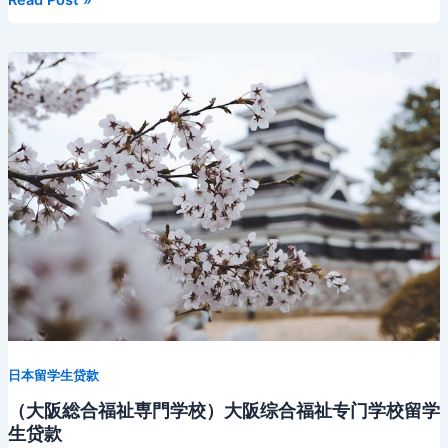
o
a
n
s
h
r
a
e
Li
ei
a
本
留
o
s
at
m
n
n
b
n
学
k
s
g
k
o
生
ni
er
如
何
ki
申
请
奖
学
金
日本留学生贷款
（大阪総合福祉専門学校）大阪综合福祉专门学校留学
生贷款