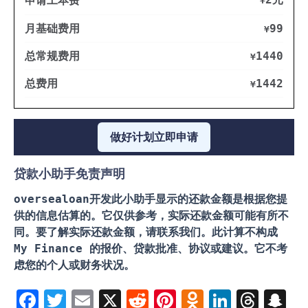
申请工本费
¥
月基础费用
99
¥
总常规费用
1440
¥
总费用
1442
¥
做好计划立即申请
贷款小助手免责声明
oversealoan开发此小助手显示的还款金额是根据您提
供的信息估算的。它仅供参考，实际还款金额可能有所不
同。要了解实际还款金额，请联系我们。此计算不构成
My Finance 的报价、贷款批准、协议或建议。它不考
虑您的个人或财务状况。
F
T
E
X
R
Pi
O
Li
T
S