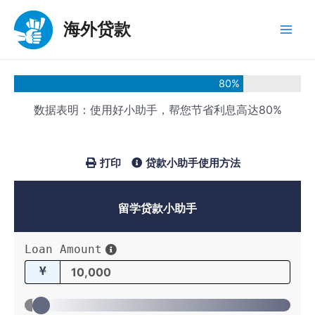
跳
至
海外贷款
Main
内
容
Men
80
%
数据表明：使用好小助手，帮您节省利息高达80%
打印
贷款小助手使用方法
留学贷款小助手
Loan Amount
¥