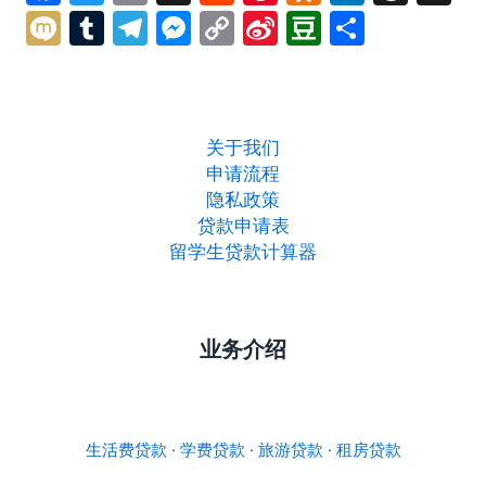
a
w
m
e
nt
d
n
hr
n
M
T
T
M
C
Si
D
分
c
itt
ai
d
er
n
k
e
a
ix
u
el
e
o
n
o
享
e
er
l
di
e
o
e
a
p
i
m
e
s
p
a
u
b
t
st
kl
dI
d
c
bl
gr
s
y
W
b
关于我们
o
a
n
s
h
r
a
e
Li
ei
a
申请流程
o
s
at
m
n
n
b
n
隐私政策
k
s
贷款申请表
g
k
o
留学生贷款计算器
ni
er
ki
业务介绍
生活费贷款
·
学费贷款
·
旅游贷款
·
租房贷款