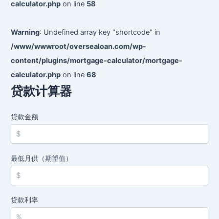
学
calculator.php
on line
58
生
以
Warning
: Undefined array key "shortcode" in
更
/www/wwwroot/oversealoan.com/wp-
低
content/plugins/mortgage-calculator/mortgage-
利
率
calculator.php
on line
68
购
贷款计算器
车
贷款金额
最低月供（期望值）
贷款利率