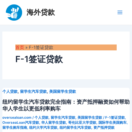
跳
至
海外贷款
Main
内
容
Men
首页
»
F-1签证贷款
F-1签证贷款
,
,
个人贷款
留学生汽车贷款
美国留学生贷款
纽约留学生汽车贷款完全指南：资产抵押融资如何帮助
华人学生以更低利率购车
oversealoan.com
/
个人贷款
,
留学生汽车贷款
,
美国留学生贷款
/
F-1签证贷款
,
OverseaLoan汽车贷款
,
华人留学生贷款
,
哥伦比亚大学贷款
,
国际学生美国购车
,
留学生购车指南
,
纽约大学汽车贷款
,
纽约留学生汽车贷款
,
资产抵押贷款