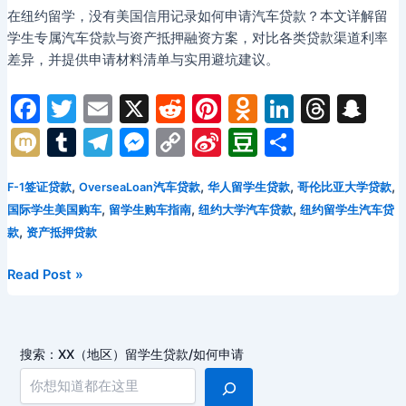
在纽约留学，没有美国信用记录如何申请汽车贷款？本文详解留
学生专属汽车贷款与资产抵押融资方案，对比各类贷款渠道利率
差异，并提供申请材料清单与实用避坑建议。
F
T
E
X
R
Pi
O
Li
T
S
a
w
m
e
nt
d
n
hr
n
M
T
T
M
C
Si
D
分
c
itt
ai
d
er
n
k
e
a
ix
u
el
e
o
n
o
享
e
er
l
di
e
o
e
a
p
,
,
,
,
F-1签证贷款
OverseaLoan汽车贷款
华人留学生贷款
哥伦比亚大学贷款
i
m
e
s
p
a
u
,
,
,
国际学生美国购车
留学生购车指南
纽约大学汽车贷款
纽约留学生汽车贷
b
t
st
kl
dI
d
c
bl
gr
s
y
W
b
,
款
资产抵押贷款
o
a
n
s
h
r
a
e
Li
ei
a
o
s
at
纽
Read Post »
m
n
n
b
n
约
k
s
g
k
o
留
ni
er
学
搜索：XX（地区）留学生贷款/如何申请
ki
生
汽
车