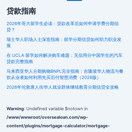
贷
贷款指南
款
完
2026年哥大留学生必读：贷款改革后如何申请学费分期信
全
贷？
指
瑞士华人职场人士深造指南：留学分期信贷如何助力职业发
南：
展
资
在 UCLA 留学如何解决购车难题：无信用分中国学生的汽车
产
贷款完整指南
抵
押
马来西亚华人分期购物BNPL完全指南：吉隆坡华人物流与餐
融
饮从业者如何利用先买后付智慧消费（2026版）
资
2026年伦敦唐人街华人就业群体继续教育分期信贷全攻略
如
何
帮
Warning
: Undefined variable $notown in
助
/www/wwwroot/oversealoan.com/wp-
华
content/plugins/mortgage-calculator/mortgage-
人