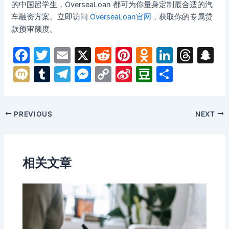
的中国留学生，OverseaLoan 都可为你量身定制最合适的汽
车融资方案。立即访问
OverseaLoan官网
，获取你的专属贷
款预审额度。
F
T
E
X
R
Pi
O
Li
T
S
a
w
m
e
nt
d
n
hr
n
M
T
T
M
C
Si
D
分
c
itt
ai
d
er
n
k
e
a
ix
u
el
e
o
n
o
享
e
er
l
di
e
o
e
a
p
i
m
e
s
p
a
u
Post
PREVIOUS
NEXT
b
t
st
kl
dI
d
c
bl
gr
s
y
W
b
navigation
o
a
n
s
h
r
a
e
Li
ei
a
o
s
a
m
n
n
b
n
相关文章
k
s
g
k
o
ni
er
ki