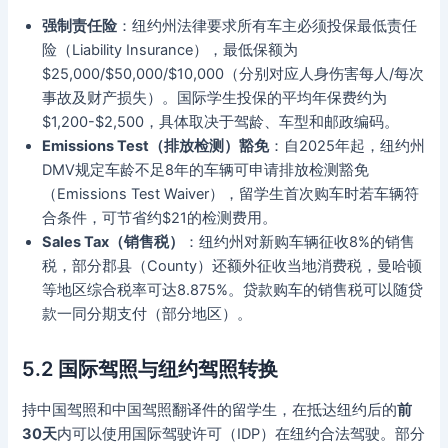
强制责任险
：纽约州法律要求所有车主必须投保最低责任
险（Liability Insurance），最低保额为
$25,000/$50,000/$10,000（分别对应人身伤害每人/每次
事故及财产损失）。国际学生投保的平均年保费约为
$1,200-$2,500，具体取决于驾龄、车型和邮政编码。
Emissions Test（排放检测）豁免
：自2025年起，纽约州
DMV规定车龄不足8年的车辆可申请排放检测豁免
（Emissions Test Waiver），留学生首次购车时若车辆符
合条件，可节省约$21的检测费用。
Sales Tax（销售税）
：纽约州对新购车辆征收8%的销售
税，部分郡县（County）还额外征收当地消费税，曼哈顿
等地区综合税率可达8.875%。贷款购车的销售税可以随贷
款一同分期支付（部分地区）。
5.2 国际驾照与纽约驾照转换
持中国驾照和中国驾照翻译件的留学生，在抵达纽约后的
前
30天
内可以使用国际驾驶许可（IDP）在纽约合法驾驶。部分