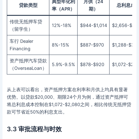
典型年化利
月供（24
贷款类型
总利息成
率（APR）
期）
传统无抵押车贷
12%-18%
$944-$1,014
$2,656-$4,
（留学生）
车行 Dealer
8%-15%
$887-$970
$1,288-$3,2
Financing
资产抵押汽车贷款
5.9%-9.5%
$878-$920
$1,072-$2,0
（OverseaLoan）
从上表可以看出，资产抵押方案在利率和月供上均具有显著
优势。以贷款$20,000、期限24个月为例，通过资产抵押可
将总利息成本控制在$1,072-$2,080之间，相比传统无抵押贷
款可节省近50%的利息支出。
3.3 审批流程与时效