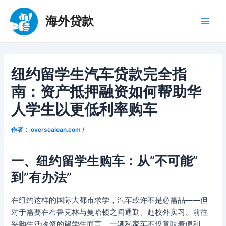
跳
至
海外贷款
Main
内
容
Men
纽约留学生汽车贷款完全指
南：资产抵押融资如何帮助华
人学生以更低利率购车
作者：
oversealoan.com
/
一、纽约留学生购车：从”不可能”
到”有办法”
在纽约这样的国际大都市求学，汽车或许不是必需品——但
对于需要在布鲁克林与曼哈顿之间通勤、赴校外实习、前往
采购生活物资的留学生而言，一辆私家车不仅意味着便利，