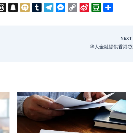
i
T
S
M
T
T
M
C
Si
D
分
hr
n
ix
u
el
e
o
n
o
享
e
a
i
m
e
s
p
a
u
a
p
bl
gr
s
y
W
b
NEX
I
d
c
r
a
e
Li
ei
a
华人金融提供香港贷
s
h
m
n
n
b
n
at
g
k
o
er