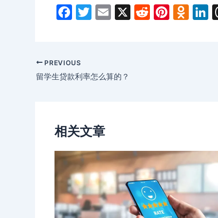
F
T
E
X
R
Pi
O
L
a
w
m
e
nt
d
n
c
itt
ai
d
er
n
k
e
er
l
di
e
o
e
Post
PREVIOUS
b
t
st
kl
d
navigation
留学生贷款利率怎么算的？
o
a
n
o
s
k
s
相关文章
ni
ki