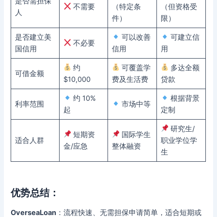
是否需担保
不需要
（特定条
（但资格受
人
件）
限）
是否建立美
可以改善
可建立信
不必要
国信用
信用
用
约
可覆盖学
多达全额
可借金额
$10,000
费及生活费
贷款
约 10%
根据背景
利率范围
市场中等
起
定制
研究生/
短期资
国际学生
适合人群
职业学位学
金/应急
整体融资
生
优势总结：
OverseaLoan
：流程快速、无需担保申请简单，适合短期或