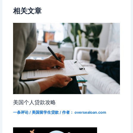
o
s
a
m
n
n
b
n
相关文章
k
s
g
k
o
ni
er
ki
美国个人贷款攻略
一条评论
/
美国留学生贷款
/ 作者：
oversealoan.com