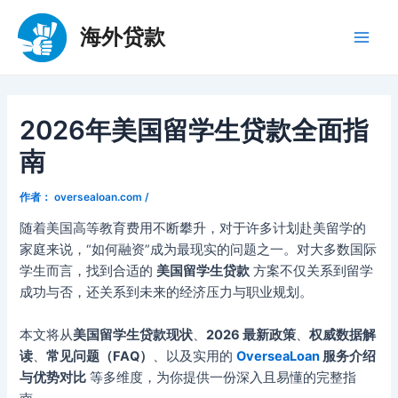
跳
至
海外贷款
Main
内
容
Men
2026年美国留学生贷款全面指
南
作者：
oversealoan.com
/
随着美国高等教育费用不断攀升，对于许多计划赴美留学的
家庭来说，“如何融资”成为最现实的问题之一。对大多数国际
学生而言，找到合适的
美国留学生贷款
方案不仅关系到留学
成功与否，还关系到未来的经济压力与职业规划。
本文将从
美国留学生贷款现状
、
2026 最新政策
、
权威数据解
读
、
常见问题（FAQ）
、以及实用的
OverseaLoan
服务介绍
与优势对比
等多维度，为你提供一份深入且易懂的完整指