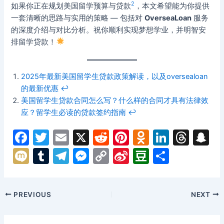
2
如果你正在规划美国留学预算与贷款
，本文希望能为你提供
一套清晰的思路与实用的策略 — 包括对
OverseaLoan
服务
的深度介绍与对比分析。祝你顺利实现梦想学业，并明智安
排留学贷款！
2025年最新美国留学生贷款政策解读，以及oversealoan
的最新优惠
↩︎
美国留学生贷款合同怎么写？什么样的合同才具有法律效
应？留学生必读的贷款签约指南
↩︎
F
T
E
X
R
Pi
O
Li
T
S
a
w
m
e
nt
d
n
hr
n
M
T
T
M
C
Si
D
分
c
itt
ai
d
er
n
k
e
a
ix
u
el
e
o
n
o
享
e
er
l
di
e
o
e
a
p
i
m
e
s
p
a
u
Post
PREVIOUS
NEXT
b
t
st
kl
dI
d
c
bl
gr
s
y
W
b
navigation
o
a
n
s
h
r
a
e
Li
ei
a