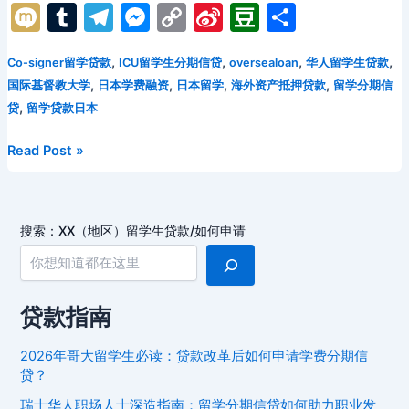
a
w
m
e
nt
d
n
hr
n
M
T
T
M
C
Si
D
分
c
itt
ai
d
er
n
k
e
a
ix
u
el
e
o
n
o
享
e
er
l
di
e
o
e
a
p
,
,
,
,
Co-signer留学贷款
ICU留学生分期信贷
oversealoan
华人留学生贷款
i
m
e
s
p
a
u
,
,
,
,
国际基督教大学
日本学费融资
日本留学
海外资产抵押贷款
留学分期信
b
t
st
kl
dI
d
c
bl
gr
s
y
W
b
,
贷
留学贷款日本
o
a
n
s
h
r
a
e
Li
ei
a
o
s
at
日
Read Post »
m
n
n
b
n
本
k
s
g
k
o
ICU
ni
er
留
搜索：XX（地区）留学生贷款/如何申请
ki
学
生
分
期
贷款指南
信
贷
2026年哥大留学生必读：贷款改革后如何申请学费分期信
全
贷？
攻
瑞士华人职场人士深造指南：留学分期信贷如何助力职业发