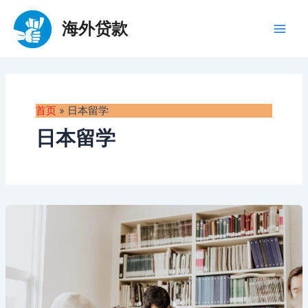
跳
至
海外贷款
Main
内
容
Men
首页
»
日本留学
日本留学