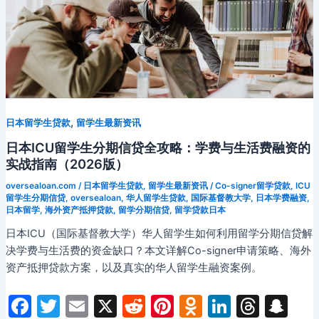
,
日本留学生贷款
留学生最新资讯
日本ICU留学生分期信贷全攻略：学费与生活费融资的
实战指南（2026版）
oversealoan.com
/
日本留学生贷款
,
留学生最新资讯
/
Co-signer留学贷款
,
ICU
留学生分期信贷
,
oversealoan
,
华人留学生贷款
,
国际基督教大学
,
日本学费融资
,
日本留学
,
海外资产抵押贷款
,
留学分期信贷
,
留学贷款日本
日本ICU（国际基督教大学）华人留学生如何利用留学分期信贷解
决学费与生活费的资金缺口？本文详解Co-signer申请策略、海外
资产抵押贷款方案，以及真实的华人留学生融资案例。
F
T
E
X
R
Pi
O
Li
T
S