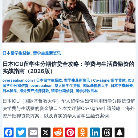
,
日本留学生贷款
留学生最新资讯
日本ICU留学生分期信贷全攻略：学费与生活费融资的
实战指南（2026版）
oversealoan.com
/
日本留学生贷款
,
留学生最新资讯
/
Co-signer留学贷款
,
ICU
留学生分期信贷
,
oversealoan
,
华人留学生贷款
,
国际基督教大学
,
日本学费融资
,
日本留学
,
海外资产抵押贷款
,
留学分期信贷
,
留学贷款日本
日本ICU（国际基督教大学）华人留学生如何利用留学分期信贷解
决学费与生活费的资金缺口？本文详解Co-signer申请策略、海外
资产抵押贷款方案，以及真实的华人留学生融资案例。
F
T
E
X
R
Pi
O
Li
T
S