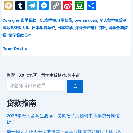
a
w
m
e
nt
d
n
hr
n
M
T
T
M
C
Si
D
分
c
itt
ai
d
er
n
k
e
a
ix
u
el
e
o
n
o
享
e
er
l
di
e
o
e
a
p
,
,
,
,
Co-signer留学贷款
ICU留学生分期信贷
oversealoan
华人留学生贷款
i
m
e
s
p
a
u
,
,
,
,
国际基督教大学
日本学费融资
日本留学
海外资产抵押贷款
留学分期信
b
t
st
kl
dI
d
c
bl
gr
s
y
W
b
,
贷
留学贷款日本
o
a
n
s
h
r
a
e
Li
ei
a
o
s
at
日
Read Post »
m
n
n
b
n
本
k
s
g
k
o
ICU
ni
er
留
搜索：XX（地区）留学生贷款/如何申请
ki
学
生
分
期
贷款指南
信
贷
2026年哥大留学生必读：贷款改革后如何申请学费分期信
全
贷？
攻
瑞士华人职场人士深造指南：留学分期信贷如何助力职业发