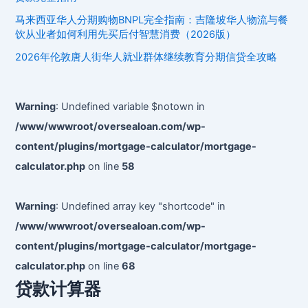
南：
经
NYU、
马来西亚华人分期购物BNPL完全指南：吉隆坡华人物流与餐
济
USC、
饮从业者如何利用先买后付智慧消费（2026版）
压
哥
2026年伦敦唐人街华人就业群体继续教育分期信贷全攻略
力
大
附
近
Warning
: Undefined variable $notown in
房
/www/wwwroot/oversealoan.com/wp-
产
content/plugins/mortgage-calculator/mortgage-
融
资
calculator.php
on line
58
攻
略
Warning
: Undefined array key "shortcode" in
/www/wwwroot/oversealoan.com/wp-
content/plugins/mortgage-calculator/mortgage-
calculator.php
on line
68
贷款计算器