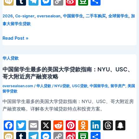
M
T
T
M
C
Si
D
分
c
itt
ai
d
er
n
k
e
a
ix
u
el
e
o
n
o
享
e
er
l
di
e
o
e
a
p
,
,
,
,
,
,
2026
Co-signer
oversealoan
中国留学生
二手车购买
全球留学生
加
i
m
e
s
p
a
u
拿大留学生贷款
b
t
st
kl
dI
d
c
bl
gr
s
y
W
b
o
a
n
s
h
r
a
e
Li
ei
a
英
Read Post »
国
o
s
at
m
n
n
b
n
留
k
s
g
k
o
华人贷款
学
ni
er
资
中国留学生最多的美国大学贷款指南：NYU、USC、
金
ki
哥大附近房产融资攻略
困
oversealoan.com
/
华人贷款
/
NYU贷款
,
USC贷款
,
中国留学生
,
留学房产
,
美国
境
留学贷款
全
中国留学生最多的美国大学贷款指南：NYU、USC、哥大附近房
攻
产融资攻略。详解各大学城贷款特点和投资方案。
略：
曼
F
T
E
X
R
Pi
O
Li
T
S
彻
a
w
m
e
nt
d
n
hr
n
M
T
T
M
C
Si
D
分
斯