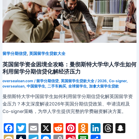
,
留学分期信贷
英国留学生贷款大全
英国留学资金困境全攻略：曼彻斯特大学华人学生如何
利用留学分期信贷化解经济压力
oversealoan.com
/
留学分期信贷
,
英国留学生贷款大全
/
2026
,
Co-signer
,
oversealoan
,
中国留学生
,
二手车购买
,
全球留学生
,
加拿大留学生贷款
曼彻斯特大学中国留学生如何利用留学分期信贷化解英国留学资
金压力？本文深度解读2026年英国分期信贷政策、申请流程及
Co-signer策略，为华人学生提供完整的学费融资解决方案。
F
T
E
X
R
Pi
O
Li
T
S
a
w
m
e
nt
d
n
hr
n