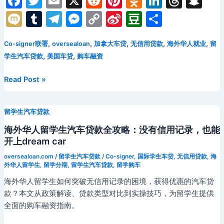
F
T
E
X
R
Pi
O
Li
T
S
车
圆
a
w
m
e
nt
d
n
hr
n
M
T
T
M
C
Si
D
分
购
c
itt
ai
d
er
n
k
e
a
车
ix
u
el
e
o
n
o
享
梦：
e
er
l
di
e
o
e
a
p
,
,
,
,
,
Co-signer联署
oversealoan
加拿大车贷
无信用贷款
海外华人就业
留
i
m
e
s
p
a
u
零
,
,
学生汽车贷款
美国车贷
购车融资
b
t
st
kl
dI
d
c
bl
gr
s
y
W
b
信
o
a
n
s
h
用
r
a
e
Li
ei
a
海
Read Post »
记
外
o
s
at
m
n
n
b
n
录
华
k
s
g
k
o
下
留学生汽车贷款
人
ni
的
er
就
海外华人留学生汽车贷款全攻略：没有信用记录，也能
汽
业
ki
开上dream car
车
群
oversealoan.com
/
留学生汽车贷款
/
Co-signer
,
国际学生车贷
,
无信用贷款
,
海
贷
体
外华人留学生
,
留学分期
,
留学生汽车贷款
,
留学购车
款
购
海外华人留学生如何突破无信用记录的困境，获得优惠的汽车贷
全
车
款？本文从政策解读、贷款类型对比到实操技巧，为留学生提供
攻
指
全面的购车融资指南。
略
南：
如