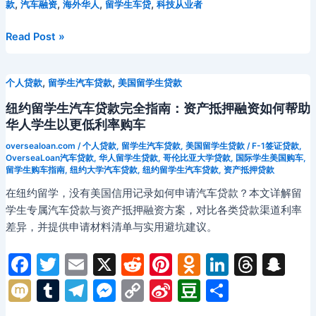
指
,
,
,
,
款
汽车融资
海外华人
留学生车贷
科技从业者
b
t
st
kl
dI
d
c
bl
gr
s
y
W
b
南：
o
a
n
s
h
r
a
e
Li
ei
a
加
北
Read Post »
拿
美
o
s
at
m
n
n
b
n
大
科
k
s
g
k
o
,
,
个人贷款
留学生汽车贷款
美国留学生贷款
政
技
ni
er
策
从
纽约留学生汽车贷款完全指南：资产抵押融资如何帮助
与
业
ki
华人学生以更低利率购车
购
者
oversealoan.com
/
个人贷款
,
留学生汽车贷款
,
美国留学生贷款
/
F-1签证贷款
,
车
购
OverseaLoan汽车贷款
,
华人留学生贷款
,
哥伦比亚大学贷款
,
国际学生美国购车
,
全
留学生购车指南
,
纽约大学汽车贷款
,
纽约留学生汽车贷款
,
资产抵押贷款
车
攻
融
在纽约留学，没有美国信用记录如何申请汽车贷款？本文详解留
略
资
学生专属汽车贷款与资产抵押融资方案，对比各类贷款渠道利率
全
差异，并提供申请材料清单与实用避坑建议。
攻
略：
F
T
E
X
R
Pi
O
Li
T
S
2026
a
w
m
e
nt
d
n
hr
n
M
T
T
M
C
Si
D
分
年
c
itt
ai
d
er
n
k
e
a
ix
u
el
e
o
n
o
享
海