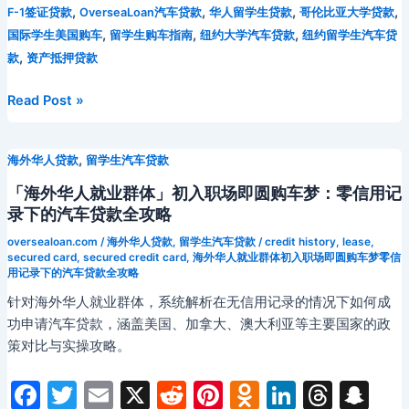
外
e
er
l
di
e
o
e
a
p
,
,
,
,
F-1签证贷款
OverseaLoan汽车贷款
华人留学生贷款
哥伦比亚大学贷款
i
m
e
s
p
a
u
华
,
,
,
国际学生美国购车
留学生购车指南
纽约大学汽车贷款
纽约留学生汽车贷
b
t
st
kl
dI
d
c
bl
gr
s
y
W
b
人
,
款
资产抵押贷款
o
a
n
s
h
r
a
e
Li
ei
a
汽
车
o
s
at
纽
Read Post »
m
n
n
b
n
贷
约
k
s
g
k
o
款
留
ni
,
海外华人贷款
留学生汽车贷款
er
深
学
度
ki
生
「海外华人就业群体」初入职场即圆购车梦：零信用记
解
汽
录下的汽车贷款全攻略
析
车
oversealoan.com
/
海外华人贷款
,
留学生汽车贷款
/
credit history
,
lease
,
贷
secured card
,
secured credit card
,
海外华人就业群体初入职场即圆购车梦零信
用记录下的汽车贷款全攻略
款
完
针对海外华人就业群体，系统解析在无信用记录的情况下如何成
全
功申请汽车贷款，涵盖美国、加拿大、澳大利亚等主要国家的政
指
策对比与实操攻略。
南：
资
F
T
E
X
R
Pi
O
Li
T
S
产