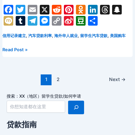
攻
F
T
E
X
R
Pi
O
Li
T
S
略：
a
w
m
e
nt
d
n
hr
n
M
T
T
M
C
Si
D
分
没
c
itt
ai
d
er
n
k
e
a
有
ix
u
el
e
o
n
o
享
信
e
er
l
di
e
o
e
a
p
,
,
,
,
信用记录建立
汽车贷款利率
海外华人就业
留学生汽车贷款
美国购车
i
m
e
s
p
a
u
用
b
t
st
kl
dI
d
c
bl
gr
s
y
W
b
记
海
Read Post »
o
a
n
s
h
录，
r
a
e
Li
ei
a
外
也
华
o
s
at
m
n
n
b
n
能
人
k
s
g
k
o
开
Post
职
1
2
Next
→
ni
上
pagination
er
场
dream
新
ki
搜索：XX（地区）留学生贷款/如何申请
car
人
购
车
指
贷款指南
南：