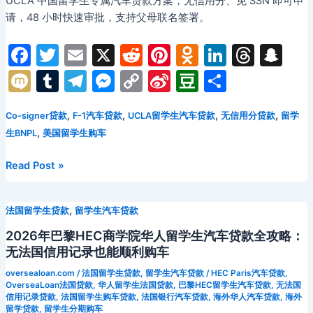
UCLA 中国留学生专属汽车贷款方案，无信用分、免 SSN 即可申
请，48 小时快速审批，支持父母联名签署。
F
T
E
X
R
Pi
O
Li
T
S
a
w
m
e
nt
d
n
hr
n
M
T
T
M
C
Si
D
分
c
itt
ai
d
er
n
k
e
a
ix
u
el
e
o
n
o
享
e
er
l
di
e
o
e
a
p
,
,
,
,
Co-signer贷款
F-1汽车贷款
UCLA留学生汽车贷款
无信用分贷款
留学
i
m
e
s
p
a
u
,
生BNPL
美国留学生购车
b
t
st
kl
dI
d
c
bl
gr
s
y
W
b
o
a
n
s
h
r
a
e
Li
ei
a
在
Read Post »
UCLA
o
s
at
m
n
n
b
n
留
k
s
g
k
o
,
法国留学生贷款
留学生汽车贷款
学
ni
er
如
2026年巴黎HEC商学院华人留学生汽车贷款全攻略：
何
ki
无法国信用记录也能顺利购车
解
oversealoan.com
/
法国留学生贷款
,
留学生汽车贷款
/
HEC Paris汽车贷款
,
决
OverseaLoan法国贷款
,
华人留学生法国贷款
,
巴黎HEC留学生汽车贷款
,
无法国
信用记录贷款
,
法国留学生购车贷款
,
法国银行汽车贷款
,
海外华人汽车贷款
,
海外
购
留学贷款
,
留学生分期购车