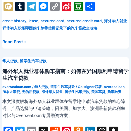
a
w
m
e
nt
d
n
hr
n
M
T
T
M
C
Si
D
分
抵
c
itt
ai
d
er
n
k
e
a
ix
u
el
e
o
n
o
享
押
融
e
er
l
di
e
o
e
a
p
,
,
,
,
credit history
lease
secured card
secured credit card
海外华人就业
i
m
e
s
p
a
u
资
群体初入职场即圆购车梦零信用记录下的汽车贷款全攻略
b
t
st
kl
dI
d
c
bl
gr
s
y
W
b
如
o
a
n
s
h
r
a
e
Li
ei
a
何
「海
Read Post »
帮
外
o
s
at
m
n
n
b
n
助
华
k
s
g
k
o
,
华人贷款
留学生汽车贷款
华
人
ni
er
人
就
海外华人就业群体购车指南：如何在异国顺利申请留学
学
业
ki
生汽车贷款
生
群
oversealoan.com
/
华人贷款
,
留学生汽车贷款
/
Co-signer联署
,
oversealoan
,
以
体」
加拿大车贷
,
无信用贷款
,
海外华人就业
,
留学生汽车贷款
,
美国车贷
,
购车融资
更
初
本文深度解析海外华人就业群体在留学地申请汽车贷款的核心障
低
入
碍、产品选择与申请策略，附美国、加拿大、澳洲最新贷款利率
利
职
对比与OverseaLoan专属融资方案。
率
场
购
即