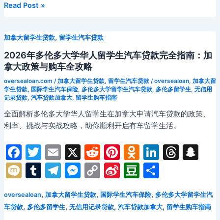
o
s
at
西
Read Post »
m
n
n
b
n
信
班
用
k
s
g
k
o
牙
记
ni
,
加拿大留学生贷款
留学生汽车贷款
er
马
录
ki
德
2026年多伦多大学华人留学生汽车贷款完全指南：加
也
里
拿大政策与购车全攻略
能
华
顺
oversealoan.com
/
加拿大留学生贷款
,
留学生汽车贷款
/
oversealoan
,
加拿大留
人
利
学生贷款
,
国际学生汽车保险
,
多伦多大学留学生汽车贷款
,
多伦多留学生
,
无信用
记录贷款
,
汽车贷款加拿大
,
留学生购车指南
职
购
场
车
全面解析多伦多大学华人留学生在加拿大申请汽车贷款的政策、
人
利率、挑战与实战攻略，助你顺利开启有车留学生活。
士
如
F
T
E
X
R
Pi
O
Li
T
S
何
a
w
m
e
nt
d
n
hr
n
M
T
T
M
C
Si
D
分
帮
c
itt
ai
d
er
n
k
e
a
ix
u
el
e
o
n
o
享
助
子
e
er
l
di
e
o
e
a
p
,
,
,
oversealoan
加拿大留学生贷款
国际学生汽车保险
多伦多大学留学生汽
i
m
e
s
p
a
u
女
,
,
,
,
车贷款
多伦多留学生
无信用记录贷款
汽车贷款加拿大
留学生购车指南
b
t
st
kl
dI
d
c
bl
gr
s
y
W
b
申