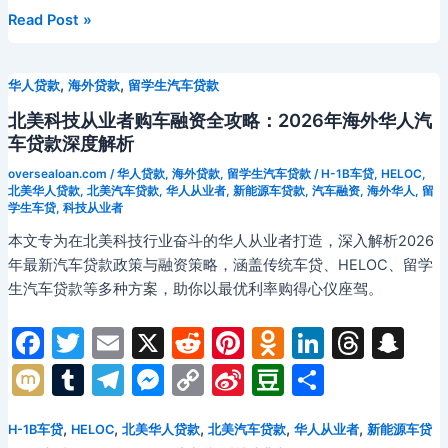
o
a
n
s
h
r
a
e
Li
ei
a
请
2026
Read Post »
留
年
o
s
at
m
n
n
b
n
学
多
k
s
g
k
o
,
,
华人贷款
海外贷款
留学生汽车贷款
生
伦
ni
er
汽
多
北美科技从业者购车融资全攻略：2026年海外华人汽
车
大
ki
车贷款深度解析
贷
学
oversealoan.com
/
华人贷款
,
海外贷款
,
留学生汽车贷款
/
H-1B车贷
,
HELOC
,
款：
华
北美华人贷款
,
北美汽车贷款
,
华人从业者
,
新能源车贷款
,
汽车融资
,
海外华人
,
留
2026
学生车贷
,
科技从业者
人
年
留
本文专为在北美科技行业奋斗的华人从业者打造，深入解析2026
Co-
学
年最新汽车贷款政策与融资策略，涵盖传统车贷、HELOC、留学
signer
生
生汽车贷款等多种方案，助你以最优利率购得心仪座驾。
全
汽
攻
车
F
T
E
X
R
Pi
O
Li
T
S
略
贷
a
w
m
e
nt
d
n
hr
n
M
T
T
M
C
Si
D
分
款
c
itt
ai
d
er
n
k
e
a
ix
u
el
e
o
n
o
享
完
全
e
er
l
di
e
o
e
a
p
,
,
,
,
,
H-1B车贷
HELOC
北美华人贷款
北美汽车贷款
华人从业者
新能源车贷
i
m
e
s
p
a
u