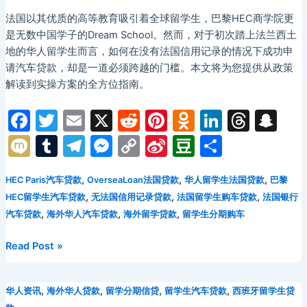
车
法国以其优质的高等教育吸引着全球留学生，巴黎HEC商学院更
难
是无数中国学子的Dream School。然而，对于初次踏上法兰西土
题：
地的华人留学生而言，如何在没有法国信用记录的情况下成功申
无
请汽车贷款，却是一道必须跨越的门槛。本文将为您提供从政策
信
解读到实操方案的全方位指南。
用
分
F
T
E
X
R
Pi
O
Li
T
S
中
国
a
w
m
e
nt
d
n
hr
n
M
T
T
M
C
Si
D
分
学
c
itt
ai
d
er
n
k
e
a
ix
u
el
e
o
n
o
享
生
e
er
l
di
e
o
e
a
p
,
,
,
HEC Paris汽车贷款
OverseaLoan法国贷款
华人留学生法国贷款
巴黎
i
m
e
s
p
a
u
的
,
,
,
HEC留学生汽车贷款
无法国信用记录贷款
法国留学生购车贷款
法国银行
汽
b
t
st
kl
dI
d
c
bl
gr
s
y
W
b
,
,
,
汽车贷款
海外华人汽车贷款
海外留学贷款
留学生分期购车
车
o
a
n
s
h
r
a
e
Li
ei
a
贷
o
s
at
2026
Read Post »
m
n
n
b
n
款
年
完
k
s
g
k
o
巴
整
ni
,
,
,
,
华人资讯
海外华人贷款
留学分期信贷
留学生汽车贷款
西班牙留学生贷
er
黎
指