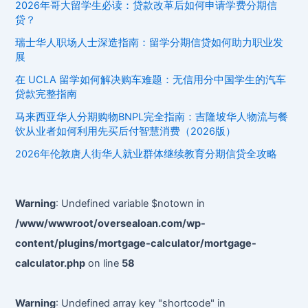
如
2026年哥大留学生必读：贷款改革后如何申请学费分期信
何
贷？
利
瑞士华人职场人士深造指南：留学分期信贷如何助力职业发
用
展
汽
在 UCLA 留学如何解决购车难题：无信用分中国学生的汽车
车
贷款完整指南
贷
马来西亚华人分期购物BNPL完全指南：吉隆坡华人物流与餐
款
饮从业者如何利用先买后付智慧消费（2026版）
开
启
2026年伦敦唐人街华人就业群体继续教育分期信贷全攻略
有
车
生
Warning
: Undefined variable $notown in
活
/www/wwwroot/oversealoan.com/wp-
content/plugins/mortgage-calculator/mortgage-
calculator.php
on line
58
Warning
: Undefined array key "shortcode" in