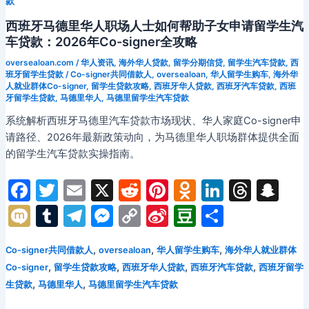
款
ki
HEC
南
商
西班牙马德里华人职场人士如何帮助子女申请留学生汽
学
车贷款：2026年Co-signer全攻略
院
oversealoan.com
/
华人资讯
,
海外华人贷款
,
留学分期信贷
,
留学生汽车贷款
,
西
华
班牙留学生贷款
/
Co-signer共同借款人
,
oversealoan
,
华人留学生购车
,
海外华
人
人就业群体Co-signer
,
留学生贷款攻略
,
西班牙华人贷款
,
西班牙汽车贷款
,
西班
牙留学生贷款
,
马德里华人
,
马德里留学生汽车贷款
留
学
系统解析西班牙马德里汽车贷款市场现状、华人家庭Co-signer申
生
请路径、2026年最新政策动向，为马德里华人职场群体提供全面
汽
的留学生汽车贷款实操指南。
车
F
T
E
X
R
Pi
O
Li
T
S
贷
款
a
w
m
e
nt
d
n
hr
n
M
T
T
M
C
Si
D
分
全
c
itt
ai
d
er
n
k
e
a
ix
u
el
e
o
n
o
享
攻
e
er
l
di
e
o
e
a
p
,
,
,
Co-signer共同借款人
oversealoan
华人留学生购车
海外华人就业群体
i
m
e
s
p
a
u
略：
,
,
,
,
Co-signer
留学生贷款攻略
西班牙华人贷款
西班牙汽车贷款
西班牙留学
无
b
t
st
kl
dI
d
c
bl
gr
s
y
W
b
,
,
生贷款
马德里华人
马德里留学生汽车贷款
法
o
a
n
s
h
r
a
e
Li
ei
a
国