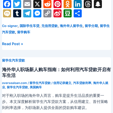
F
T
E
X
R
Pi
O
Li
T
S
何
a
w
m
e
nt
d
n
hr
n
M
T
T
M
C
Si
D
分
在
c
itt
ai
d
er
n
k
e
a
异
ix
u
el
e
o
n
o
享
国
e
er
l
di
e
o
e
a
p
,
,
,
,
,
Co-signer
国际学生车贷
无信用贷款
海外华人留学生
留学分期
留学生
i
m
e
s
p
a
u
顺
,
汽车贷款
留学购车
b
t
st
kl
dI
d
c
bl
gr
s
y
W
b
利
o
a
n
s
h
申
r
a
e
Li
ei
a
海
Read Post »
请
外
o
s
at
m
n
n
b
n
留
华
k
s
g
k
o
学
留学生汽车贷款
人
ni
生
er
留
海外华人职场新人购车指南：如何利用汽车贷款开启有
汽
学
ki
车生活
车
生
oversealoan.com
/
留学生汽车贷款
/
信用记录建立
,
汽车贷款利率
,
海外华人就
贷
汽
业
,
留学生汽车贷款
,
美国购车
款
车
对于刚入职场的海外华人而言，购车是提升生活品质的重要一
贷
步。本文深度解析留学生汽车贷款方案，从信用建立、首付策略
款
到利率选择，为职场新人提供全面的贷款购车建议。
全