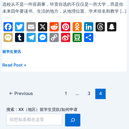
选校从不是一件容易事，毕竟你选的不仅仅是一所大学，而是你
未来四年要读书、生活的地方，从地理位置、学术排名和教学 […]
F
T
E
X
R
Pi
O
Li
T
S
a
w
m
e
nt
d
n
hr
n
M
T
T
M
C
Si
D
分
c
itt
ai
d
er
n
k
e
a
ix
u
el
e
o
n
o
享
e
er
l
di
e
o
e
a
p
留学生资讯
i
m
e
s
p
a
u
b
t
st
kl
dI
d
c
bl
gr
s
y
W
b
震
Read Post »
o
a
n
s
h
r
a
e
Li
ei
a
惊！
UIUC
o
s
at
m
n
n
b
n
留
k
s
g
k
o
Post
学
←
Previous
1
…
3
4
ni
pagination
er
生
在
ki
搜索：XX（地区）留学生贷款/如何申请
校
园
被