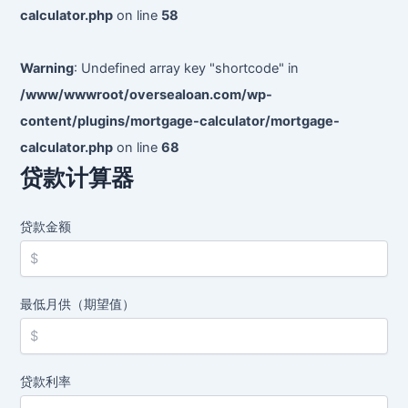
calculator.php
on line
58
Warning
: Undefined array key "shortcode" in
/www/wwwroot/oversealoan.com/wp-
content/plugins/mortgage-calculator/mortgage-
calculator.php
on line
68
贷款计算器
贷款金额
最低月供（期望值）
贷款利率