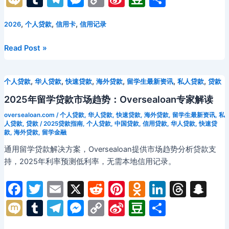
c
itt
ai
d
er
n
k
e
a
信
ix
u
el
e
o
n
o
享
贷
e
er
l
di
e
o
e
a
p
,
,
,
2026
个人贷款
信用卡
信用记录
i
m
e
s
p
a
u
政
b
t
st
kl
dI
d
c
bl
gr
s
y
W
b
策
BNPL
Read Post »
o
a
n
s
h
对
r
a
e
Li
ei
a
Regulations
比
2026:
o
s
at
m
n
n
b
n
,
,
,
,
,
,
与
个人贷款
华人贷款
快速贷款
海外贷款
留学生最新资讯
私人贷款
贷款
Buy
k
s
g
k
o
Co-
Now
2025年留学贷款市场趋势：Oversealoan专家解读
ni
signer
er
Pay
oversealoan.com
/
个人贷款
,
华人贷款
,
快速贷款
,
海外贷款
,
留学生最新资讯
,
私
申
Later
ki
人贷款
,
贷款
/
2025贷款指南
,
个人贷款
,
中国贷款
,
信用贷款
,
华人贷款
,
快速贷
请
Policies
款
,
海外贷款
,
留学金融
攻
and
通用留学贷款解决方案，Oversealoan提供市场趋势分析贷款支
略
Student
持，2025年利率预测低利率，无需本地信用记录。
Financial
Management
F
T
E
X
R
Pi
O
Li
T
S
Guide
a
w
m
e
nt
d
n
hr
n
M
T
T
M
C
Si
D
分
c
itt
ai
d
er
n
k
e
a
ix
u
el
e
o
n
o
享