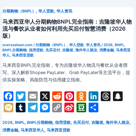
,
,
分期购物（BNPL）
华人贷款
华人资讯
马来西亚华人分期购物BNPL完全指南：吉隆坡华人物
流与餐饮从业者如何利用先买后付智慧消费（2026
版）
oversealoan.com
/
分期购物（BNPL）
,
华人贷款
,
华人资讯
/
2026
,
BNPL
,
BNPL分期购物
,
信用贷款
,
先买后付
,
吉隆坡
,
海外华人就业
,
消费金融
,
马来西亚
华人
,
马来西亚贷款
马来西亚BNPL完全指南，专为吉隆坡华人物流与餐饮从业者撰
写。深入解析Shopee PayLater、Grab PayLater等主流平台，提
供实操策略、风险防范与信用建立指南。
F
T
E
X
R
Pi
O
Li
T
S
a
w
m
e
nt
d
n
hr
n
M
T
T
M
C
Si
D
分
c
itt
ai
d
er
n
k
e
a
ix
u
el
e
o
n
o
享
e
er
l
di
e
o
e
a
p
,
,
,
,
,
,
,
2026
BNPL
BNPL分期购物
信用贷款
先买后付
吉隆坡
海外华人就业
i
m
e
s
p
a
u
,
,
消费金融
马来西亚华人
马来西亚贷款
b
t
st
kl
dI
d
c