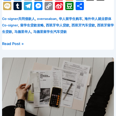
生
a
w
m
e
nt
d
n
hr
n
M
T
T
M
C
Si
D
分
活
c
itt
ai
d
er
n
k
e
a
ix
u
el
e
o
n
o
享
费
e
er
l
di
e
o
e
a
p
,
,
,
Co-signer共同借款人
oversealoan
华人留学生购车
海外华人就业群体
i
m
e
s
p
a
u
融
,
,
,
,
Co-signer
留学生贷款攻略
西班牙华人贷款
西班牙汽车贷款
西班牙留学
资
b
t
st
kl
dI
d
c
bl
gr
s
y
W
b
,
,
生贷款
马德里华人
马德里留学生汽车贷款
的
o
a
n
s
h
r
a
e
Li
ei
a
实
o
s
at
西
Read Post »
m
n
n
b
n
战
班
指
k
s
g
k
o
牙
南
ni
er
马
（2026
ki
德
版）
里
华
人
职
场
人
士