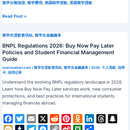
BNPL
,
,
,
留学分期信贷
留学费用
美国助学贷款
英国留学贷款
b
t
st
kl
dI
d
c
bl
gr
s
y
W
b
建
o
a
n
s
h
r
a
e
Li
ei
a
立
2026
Read Post »
信
年
o
s
at
m
n
n
b
n
用
全
k
s
g
k
o
,
留学生贷款资讯站
留学生金融服务
记
球
ni
er
录
留
BNPL Regulations 2026: Buy Now Pay Later
并
学
ki
Policies and Student Financial Management
科
生
Guide
学
学
oversealoan.com
/
留学生贷款资讯站
,
留学生金融服务
/
2026
,
个人贷款
,
信用
管
费
卡
,
信用记录
理
融
Understand the evolving BNPL regulatory landscape in 2026.
负
资
Learn how Buy Now Pay Later services work, new consumer
债
指
protections, and best practices for international students
南：
managing finances abroad.
各
国
F
T
E
X
R
Pi
O
Li
T
S
分
a
w
m
e
nt
d
n
hr
n
M
T
T
M
C
Si
D
分
期