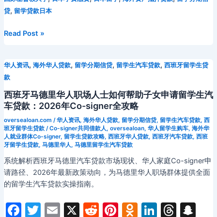
b
t
st
kl
dI
d
c
bl
gr
s
y
W
b
方
,
贷
留学贷款日本
o
a
n
s
h
r
a
e
Li
ei
a
案
o
s
at
日
Read Post »
m
n
n
b
n
本
k
s
g
k
o
ICU
ni
,
,
,
,
华人资讯
海外华人贷款
留学分期信贷
留学生汽车贷款
西班牙留学生贷
er
留
款
ki
学
生
西班牙马德里华人职场人士如何帮助子女申请留学生汽
分
车贷款：2026年Co-signer全攻略
期
oversealoan.com
/
华人资讯
,
海外华人贷款
,
留学分期信贷
,
留学生汽车贷款
,
西
信
班牙留学生贷款
/
Co-signer共同借款人
,
oversealoan
,
华人留学生购车
,
海外华
贷
人就业群体Co-signer
,
留学生贷款攻略
,
西班牙华人贷款
,
西班牙汽车贷款
,
西班
牙留学生贷款
,
马德里华人
,
马德里留学生汽车贷款
全
攻
系统解析西班牙马德里汽车贷款市场现状、华人家庭Co-signer申
略：
请路径、2026年最新政策动向，为马德里华人职场群体提供全面
学
的留学生汽车贷款实操指南。
费
F
T
E
X
R
Pi
O
Li
T
S
与