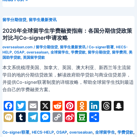
o
s
at
m
n
n
b
n
开
场
k
s
g
k
o
支
信
ni
,
留学分期信贷
留学生最新资讯
er
用
ki
第
2026年全球留学生学费融资指南：各国分期信贷政策
一
对比与Co-signer申请攻略
步：
oversealoan.com
/
留学分期信贷
,
留学生最新资讯
/
Co-signer联署
,
HECS-
海
HELP
,
OSAP
,
oversealoan
,
全球留学生
,
学费贷款
,
留学分期信贷
,
留学费用
,
美
国助学贷款
,
英国留学贷款
外
华
本文系统梳理美国、加拿大、英国、澳大利亚、新西兰等主流留
人
学目的地的分期信贷政策，解读政府助学贷款与商业信贷差异，
就
并提供Co-signer联署制度的详细攻略，帮助全球留学生找到最适
业
合自己的学费融资方案。
群
体
F
T
E
X
R
Pi
O
Li
T
S
如
a
w
m
e
nt
d
n
hr
n
M
T
T
M
C
Si
D
分
何
c
itt
ai
d
er
n
k
e
a
ix
u
el
e
o
n
o
享
利
用
e
er
l
di
e
o
e
a
p
,
,
,
,
,
,
Co-signer联署
HECS-HELP
OSAP
oversealoan
全球留学生
学费贷款
i
m
e
s
p
a
u