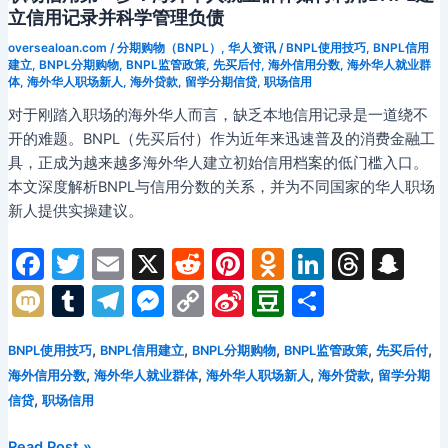
下，
立信用记录并科学管理负债
留
oversealoan.com
/
分期购物（BNPL）
,
华人资讯
/
BNPL使用技巧
,
BNPL信用
学
建立
,
BNPL分期购物
,
BNPL监管政策
,
先买后付
,
海外信用分数
,
海外华人就业群
生
体
,
海外华人职场新人
,
海外贷款
,
留学分期信贷
,
职场信用
如
对于刚踏入职场的海外华人而言，缺乏本地信用记录是一道绕不
何
开的难题。BNPL（先买后付）作为近年来迅速普及的消费金融工
巧
具，正成为越来越多海外华人建立初始信用档案的低门槛入口。
用
本文深度解析BNPL与信用分数的关系，并为不同国家的华人职场
先
新人提供实操建议。
买
后
F
T
E
X
R
Pi
O
Li
T
S
付
a
w
m
e
nt
d
n
hr
n
M
T
T
M
C
Si
D
分
管
c
itt
ai
d
er
n
k
e
a
理
ix
u
el
e
o
n
o
享
学
e
er
l
di
e
o
e
a
p
,
,
,
,
,
BNPL使用技巧
BNPL信用建立
BNPL分期购物
BNPL监管政策
先买后付
i
m
e
s
p
a
u
习
,
,
,
,
海外信用分数
海外华人就业群体
海外华人职场新人
海外贷款
留学分期
b
t
st
kl
dI
d
c
bl
gr
s
y
W
b
与
,
信贷
职场信用
o
a
n
s
h
生
r
a
e
Li
ei
a
活
职
Read Post »