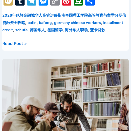
M
T
T
M
C
Si
D
分
华
c
itt
ai
d
er
n
k
e
a
ix
u
el
e
o
n
o
享
人
e
er
l
di
e
o
e
a
p
2026年伦敦金融城华人高管进修指南帝国理工学院高管教育与留学分期信
i
m
e
s
p
a
u
物
,
,
,
,
贷融资全攻略
bafin
bafoeg
germany chinese workers
installment
流
b
t
st
kl
dI
d
c
bl
gr
s
y
W
b
,
,
,
,
,
credit
schufa
德国华人
德国留学
海外华人职场
蓝卡贷款
与
o
a
n
s
h
r
a
e
Li
ei
a
餐
o
s
at
2026
Read Post »
m
n
n
b
n
饮
年
从
k
s
g
k
o
德
业
ni
er
国
者
ki
华
如
人
何
职
利
场
用
人
先
士
买
留
后
学
付
分
智