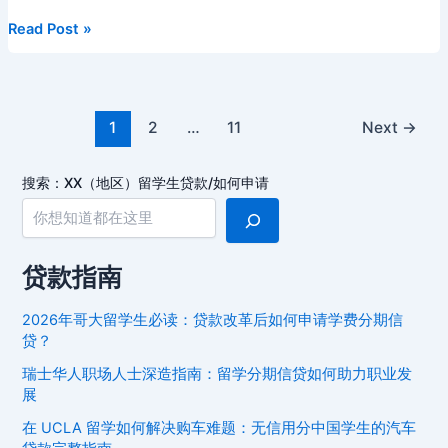
b
t
st
kl
dI
d
c
bl
gr
s
y
W
b
留
Read Post »
o
a
n
s
h
r
a
e
Li
ei
a
学
生
o
s
at
m
n
n
b
n
信
k
s
g
k
o
Post
用
1
2
…
11
Next
→
ni
pagination
er
建
立
ki
搜索：XX（地区）留学生贷款/如何申请
指
南：
从
Oversealoan
贷款指南
开
始
2026年哥大留学生必读：贷款改革后如何申请学费分期信
你
贷？
的
瑞士华人职场人士深造指南：留学分期信贷如何助力职业发
信
展
用
在 UCLA 留学如何解决购车难题：无信用分中国学生的汽车
之