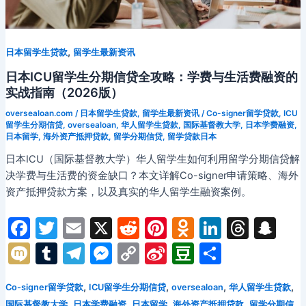
期
慧
信
消
贷
费
,
日本留学生贷款
留学生最新资讯
全
（2026
攻
日本ICU留学生分期信贷全攻略：学费与生活费融资的
版）
略：
实战指南（2026版）
Schufa
oversealoan.com
/
日本留学生贷款
,
留学生最新资讯
/
Co-signer留学贷款
,
ICU
记
留学生分期信贷
,
oversealoan
,
华人留学生贷款
,
国际基督教大学
,
日本学费融资
,
日本留学
,
海外资产抵押贷款
,
留学分期信贷
,
留学贷款日本
录
缺
日本ICU（国际基督教大学）华人留学生如何利用留学分期信贷解
失
决学费与生活费的资金缺口？本文详解Co-signer申请策略、海外
困
资产抵押贷款方案，以及真实的华人留学生融资案例。
境
F
T
E
X
R
Pi
O
Li
T
S
下
的
a
w
m
e
nt
d
n
hr
n
M
T
T
M
C
Si
D
分
学
c
itt
ai
d
er
n
k
e
a
ix
u
el
e
o
n
o
享
费
e
er
l
di
e
o
e
a
p
,
,
,
,
融
Co-signer留学贷款
ICU留学生分期信贷
oversealoan
华人留学生贷款
i
m
e
s
p
a
u
资
,
,
,
,
国际基督教大学
日本学费融资
日本留学
海外资产抵押贷款
留学分期信