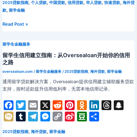
e
er
l
di
e
o
e
a
p
,
,
,
,
,
,
2025贷款指南
个人贷款
中国贷款
信用贷款
华人贷款
快速贷款
海外贷
i
m
e
s
p
a
u
,
款
留学金融
b
t
st
kl
dI
d
c
bl
gr
s
y
W
b
o
a
n
s
h
r
a
e
Li
ei
a
2025
Read Post »
年
o
s
at
m
n
n
b
n
留
k
s
g
k
o
留学生金融服务
学
ni
er
贷
留学生信用建立指南：从Oversealoan开始你的信用
款
ki
之路
市
oversealoan.com
/
留学生金融服务
/
2025贷款指南
,
海外贷款
,
留学金融
场
通用留学贷款解决方案，Oversealoan提供信用建立辅助服务贷款
趋
支持，按时还款提升信用低利率，无需本地信用记录。
势：
Oversealoan
F
T
E
X
R
Pi
O
Li
T
S
专
a
w
m
e
nt
d
n
hr
n
家
M
T
T
M
C
Si
D
分
解
c
itt
ai
d
er
n
k
e
a
ix
u
el
e
o
n
o
享
读
e
er
l
di
e
o
e
a
p
,
,
2025贷款指南
海外贷款
留学金融
i
m
e
s
p
a
u