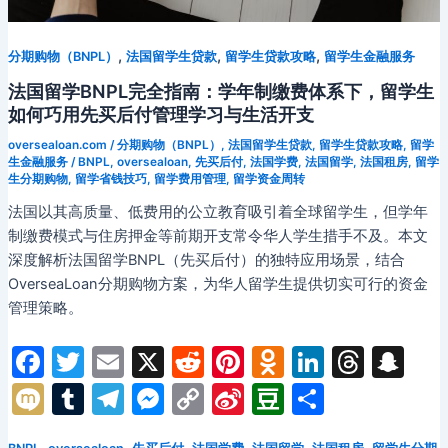
如
何
,
,
,
帮
分期购物（BNPL）
法国留学生贷款
留学生贷款攻略
留学生金融服务
助
法国留学BNPL完全指南：学年制缴费体系下，留学生
子
如何巧用先买后付管理学习与生活开支
女
oversealoan.com
/
分期购物（BNPL）
,
法国留学生贷款
,
留学生贷款攻略
,
留学
申
生金融服务
/
BNPL
,
oversealoan
,
先买后付
,
法国学费
,
法国留学
,
法国租房
,
留学
请
生分期购物
,
留学省钱技巧
,
留学费用管理
,
留学资金周转
留
法国以其高质量、低费用的公立教育吸引着全球留学生，但学年
学
制缴费模式与住房押金等前期开支常令华人学生措手不及。本文
生
深度解析法国留学BNPL（先买后付）的独特应用场景，结合
汽
OverseaLoan分期购物方案，为华人留学生提供切实可行的资金
车
管理策略。
贷
款：
F
T
E
X
R
Pi
O
Li
T
S
2026
a
w
m
e
nt
d
n
hr
n
M
T
T
M
C
Si
D
分
年
c
itt
ai
d
er
n
k
e
a
Co-
ix
u
el
e
o
n
o
享
signer
,
,
,
,
,
,