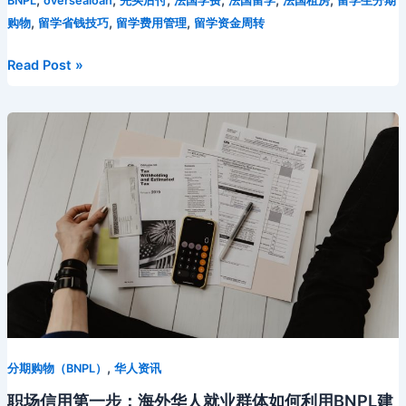
e
er
l
di
e
o
e
a
p
BNPL
oversealoan
先买后付
法国学费
法国留学
法国租房
留学生分期
i
m
e
s
p
a
u
全
,
,
,
购物
留学省钱技巧
留学费用管理
留学资金周转
b
t
st
kl
dI
d
c
bl
gr
s
y
W
b
攻
o
a
n
s
h
略
r
a
e
Li
ei
a
法
Read Post »
国
o
s
at
m
n
n
b
n
留
k
s
g
k
o
学
ni
er
BNPL
完
ki
全
指
南：
学
年
制
缴
费
,
体
分期购物（BNPL）
华人资讯
系
职场信用第一步：海外华人就业群体如何利用BNPL建