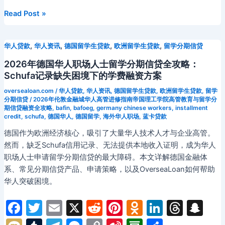
bl
gr
s
y
W
b
o
a
n
s
h
r
a
e
Li
ei
a
马
Read Post »
来
o
s
at
m
n
n
b
n
西
k
s
g
k
o
,
,
,
,
华人贷款
华人资讯
德国留学生贷款
欧洲留学生贷款
留学分期信贷
亚
ni
er
华
2026年德国华人职场人士留学分期信贷全攻略：
人
ki
Schufa记录缺失困境下的学费融资方案
分
oversealoan.com
/
华人贷款
,
华人资讯
,
德国留学生贷款
,
欧洲留学生贷款
,
留学
期
分期信贷
/
2026年伦敦金融城华人高管进修指南帝国理工学院高管教育与留学分
期信贷融资全攻略
,
bafin
,
bafoeg
,
germany chinese workers
,
installment
购
credit
,
schufa
,
德国华人
,
德国留学
,
海外华人职场
,
蓝卡贷款
物
德国作为欧洲经济核心，吸引了大量华人技术人才与企业高管。
BNPL
然而，缺乏Schufa信用记录、无法提供本地收入证明，成为华人
完
职场人士申请留学分期信贷的最大障碍。本文详解德国金融体
全
系、常见分期信贷产品、申请策略，以及OverseaLoan如何帮助
指
华人突破困境。
南：
吉
F
T
E
X
R
Pi
O
Li
T
S
隆
坡
a
w
m
e
nt
d
n
hr
n