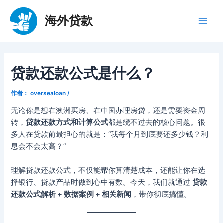
跳
至
海外贷款
Main
内
容
Men
贷款还款公式是什么？
作者：
oversealoan
/
无论你是想在澳洲买房、在中国办理房贷，还是需要资金周
转，
贷款还款方式和计算公式
都是绕不过去的核心问题。很
多人在贷款前最担心的就是：“我每个月到底要还多少钱？利
息会不会太高？”
理解贷款还款公式，不仅能帮你算清楚成本，还能让你在选
择银行、贷款产品时做到心中有数。今天，我们就通过
贷款
还款公式解析 + 数据案例 + 相关新闻
，带你彻底搞懂。