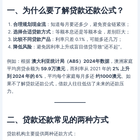
一、为什么要了解贷款还款公式？
合理规划现金流
：知道每月要还多少，避免资金链紧张；
选择合适贷款方式
：等额本息还是等额本金，差别巨大；
比较不同贷款产品
：利率只差 0.1%，可能多还几万；
降低风险
：避免因利率上升或盲目借贷导致“还不起”。
例如：根据
澳大利亚统计局（ABS）2024年数据
，澳洲家庭
平均房贷余额为
59.9万澳元
，而利率从 2021 年的
2% 上升
到 2024 年的 6%
，平均每个家庭每月多还
约1000澳元
。如
果不了解贷款还款公式，借款人往往低估了未来的还款压
力。
二、贷款还款常见的两种方式
贷款机构主要提供两种还款方式：