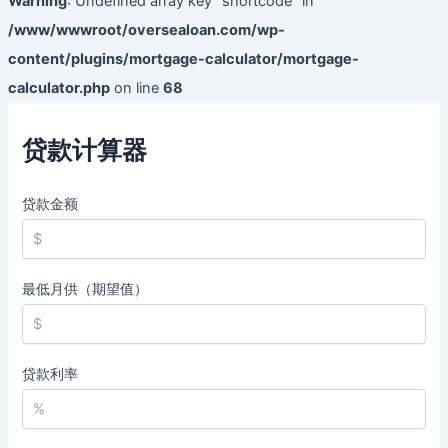
Warning
: Undefined array key "shortcode" in
/www/wwwroot/oversealoan.com/wp-
content/plugins/mortgage-calculator/mortgage-
calculator.php
on line
68
贷款计算器
贷款金额
最低月供（期望值）
贷款利率