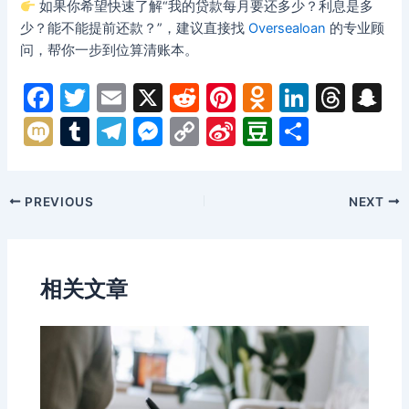
如果你希望快速了解“我的贷款每月要还多少？利息是多
少？能不能提前还款？”，建议直接找
Oversealoan
的专业顾
问，帮你一步到位算清账本。
F
T
E
X
R
Pi
O
Li
T
S
a
w
m
e
nt
d
n
hr
n
M
T
T
M
C
Si
D
分
c
itt
ai
d
er
n
k
e
a
ix
u
el
e
o
n
o
享
e
er
l
di
e
o
e
a
p
i
m
e
s
p
a
u
Post
PREVIOUS
NEXT
b
t
st
kl
dI
d
c
bl
gr
s
y
W
b
navigation
o
a
n
s
h
r
a
e
Li
ei
a
o
s
a
m
n
n
b
n
相关文章
k
s
g
k
o
ni
er
ki