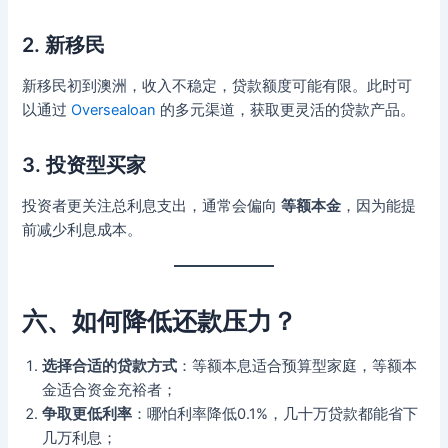
2. 新移民
新移民初到澳洲，收入不稳定，贷款额度可能有限。此时可
以通过
Oversealoan
的多元渠道，获取更灵活的贷款产品。
3. 投资型买家
投资者更关注总利息支出，通常会偏向
等额本金
，因为能提
前减少利息成本。
六、如何降低还款压力？
选择合适的贷款方式
：等额本息适合预算型家庭，等额本
金适合资金充裕者；
争取更低利率
：哪怕利率降低0.1%，几十万贷款都能省下
几万利息；