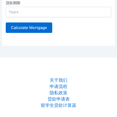
贷款期限
关于我们
申请流程
隐私政策
贷款申请表
留学生贷款计算器