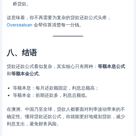
桥贷款。
这意味着，你不再需要为复杂的贷款还款公式头疼，
Oversealoan
会帮你算清楚每一分钱。
八、结语
贷款还款公式看似复杂，其实核心只有两种：
等额本息公式
和
等额本金公式
。
等额本息：每月还款额固定，利息总额高；
等额本金：前期还款多，利息总额低。
在澳洲、中国乃至全球，贷款人都要面对利率波动带来的不
确定性。懂得贷款还款公式，你就能更好地规划贷款，减少
利息支出，避免财务风险。