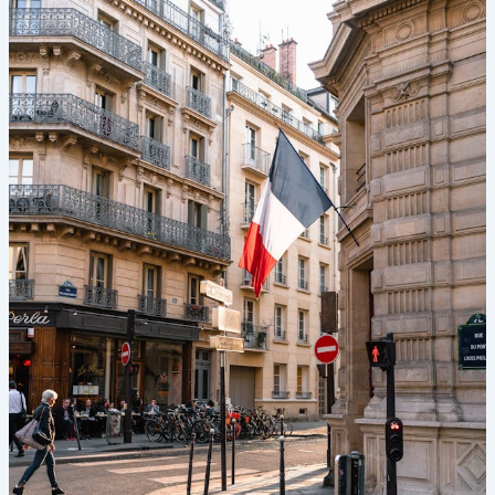
留
k
s
g
k
o
学，
ni
er
哪
所
ki
大
学
可
以
申
请
留
学
生
贷
款？