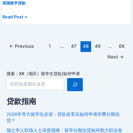
e
er
l
di
e
o
e
a
p
美国留学贷款
i
m
e
s
p
a
u
b
t
st
kl
dI
d
c
bl
gr
s
y
W
b
哥
Read Post »
o
a
n
s
h
r
a
e
Li
ei
a
伦
比
o
s
at
m
n
n
b
n
亚
k
s
g
k
o
Post
大
←
Previous
1
…
47
48
49
…
66
ni
pagination
er
学
Next
→
留
ki
学
搜索：XX（地区）留学生贷款/如何申请
生
贷
款-
Columbia
贷款指南
University
loan
2026年哥大留学生必读：贷款改革后如何申请学费分期信
贷？
瑞士华人职场人士深造指南：留学分期信贷如何助力职业发