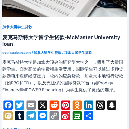
贷
款-
Georgia
Institute
加拿大留学生贷款
of
Technology
麦克马斯特大学留学生贷款-McMaster University
Loan
loan
oversealoan.com
/
加拿大留学生贷款
/
加拿大留学生贷款
麦克马斯特大学是加拿大顶尖的研究型大学之一，吸引了大量国
际学生。面对高昂的学费和生活费用，国际学生可以通过多种贷
款选项来缓解经济压力。校内的应急贷款、加拿大本地银行贷款
（如RBC和TD）、以及无担保的国际贷款平台（如Prodigy
Finance和MPOWER Financing）为学生提供了灵活的选择。
F
T
E
X
R
Pi
O
Li
T
S
a
w
m
e
nt
d
n
hr
n
M
T
T
M
C
Si
D
分
c
itt
ai
d
er
n
k
e
a
ix
u
el
e
o
n
o
享