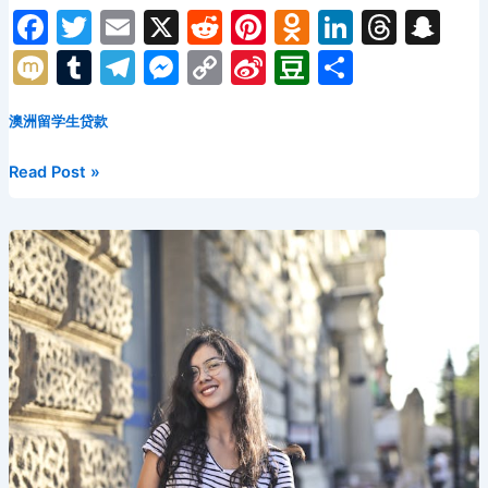
F
T
E
X
R
Pi
O
Li
T
S
a
w
m
e
nt
d
n
hr
n
M
T
T
M
C
Si
D
分
c
itt
ai
d
er
n
k
e
a
ix
u
el
e
o
n
o
享
e
er
l
di
e
o
e
a
p
澳洲留学生贷款
i
m
e
s
p
a
u
b
t
st
kl
dI
d
c
bl
gr
s
y
W
b
哪
Read Post »
o
a
n
s
h
r
a
e
Li
ei
a
些
新
o
s
at
m
n
n
b
n
西
k
s
g
k
o
兰
ni
er
的
大
ki
学
可
以
申
请
留