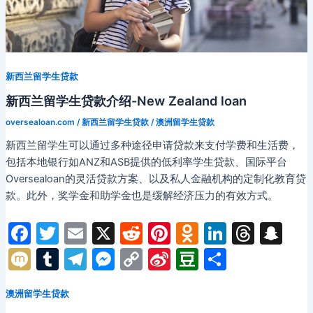
学
生
贷
款？
新西兰留学生贷款
新西兰留学生贷款介绍-New Zealand loan
oversealoan.com
/
新西兰留学生贷款
/
澳洲留学生贷款
新西兰留学生可以通过多种途径申请贷款来支付学费和生活费，
包括本地银行如ANZ和ASB提供的低利率学生贷款、国际平台
Oversealoan的灵活贷款方案、以及私人金融机构的定制化教育贷
款。此外，奖学金和助学金也是缓解经济压力的有效方式。
F
T
E
X
R
Pi
O
Li
T
S
a
w
m
e
nt
d
n
hr
n
M
T
T
M
C
Si
D
分
c
itt
ai
d
er
n
k
e
a
ix
u
el
e
o
n
o
享
e
er
l
di
e
o
e
a
p
澳洲留学生贷款
i
m
e
s
p
a
u