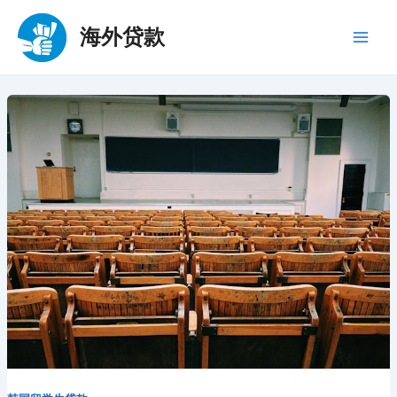
跳
至
海外贷款
Main
内
容
Men