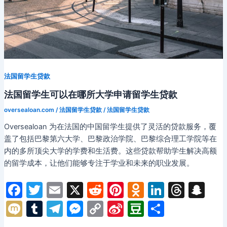
法国留学生贷款
法国留学生可以在哪所大学申请留学生贷款
oversealoan.com
/
法国留学生贷款
/
法国留学生贷款
Oversealoan 为在法国的中国留学生提供了灵活的贷款服务，覆
盖了包括巴黎第六大学、巴黎政治学院、巴黎综合理工学院等在
内的多所顶尖大学的学费和生活费。这些贷款帮助学生解决高额
的留学成本，让他们能够专注于学业和未来的职业发展。
F
T
E
X
R
Pi
O
Li
T
S
a
w
m
e
nt
d
n
hr
n
M
T
T
M
C
Si
D
分
c
itt
ai
d
er
n
k
e
a
ix
u
el
e
o
n
o
享