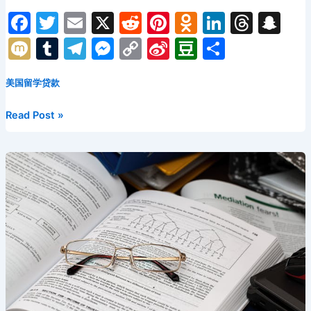
F
T
E
X
R
Pi
O
Li
T
S
a
w
m
e
nt
d
n
hr
n
M
T
T
M
C
Si
D
分
c
itt
ai
d
er
n
k
e
a
ix
u
el
e
o
n
o
享
e
er
l
di
e
o
e
a
p
美国留学贷款
i
m
e
s
p
a
u
b
t
st
kl
dI
d
c
bl
gr
s
y
W
b
佐
Read Post »
o
a
n
s
h
r
a
e
Li
ei
a
治
亚
o
s
at
m
n
n
b
n
理
k
s
g
k
o
工
ni
er
学
院
ki
美
国
留
学
生