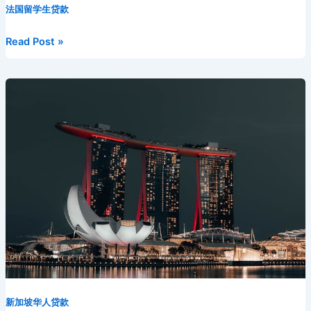
e
er
l
di
e
o
e
a
p
法国留学生贷款
i
m
e
s
p
a
u
b
t
st
kl
dI
d
c
bl
gr
s
y
W
b
法
Read Post »
o
a
n
s
h
r
a
e
Li
ei
a
国
留
o
s
at
m
n
n
b
n
学
k
s
g
k
o
生
ni
er
可
以
ki
在
哪
所
大
学
申
请
留
学
新加坡华人贷款
生