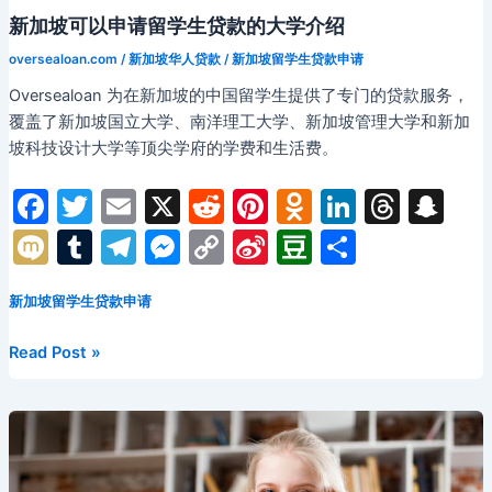
贷
新加坡可以申请留学生贷款的大学介绍
款
oversealoan.com
/
新加坡华人贷款
/
新加坡留学生贷款申请
Oversealoan 为在新加坡的中国留学生提供了专门的贷款服务，
覆盖了新加坡国立大学、南洋理工大学、新加坡管理大学和新加
坡科技设计大学等顶尖学府的学费和生活费。
F
T
E
X
R
Pi
O
Li
T
S
a
w
m
e
nt
d
n
hr
n
M
T
T
M
C
Si
D
分
c
itt
ai
d
er
n
k
e
a
ix
u
el
e
o
n
o
享
e
er
l
di
e
o
e
a
p
新加坡留学生贷款申请
i
m
e
s
p
a
u
b
t
st
kl
dI
d
c
bl
gr
s
y
W
b
新
Read Post »
o
a
n
s
h
r
a
e
Li
ei
a
加
坡
o
s
at
m
n
n
b
n
可
k
s
g
k
o
以
ni
申