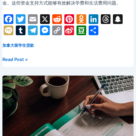
金。这些资金支持方式能够有效解决学费和生活费用问题。
F
T
E
X
R
Pi
O
Li
T
S
a
w
m
e
nt
d
n
hr
n
M
T
T
M
C
Si
D
分
c
itt
ai
d
er
n
k
e
a
ix
u
el
e
o
n
o
享
e
er
l
di
e
o
e
a
p
加拿大留学生贷款
i
m
e
s
p
a
u
b
t
st
kl
dI
d
c
bl
gr
s
y
W
b
康
Read Post »
o
a
n
s
h
r
a
e
Li
ei
a
尼
斯
o
s
at
m
n
n
b
n
托
k
s
g
k
o
加
ni
er
学
院
ki
留
学
生
贷