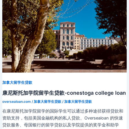
k
s
g
k
o
留
ni
er
学，
哪
ki
些
大
学
可
以
申
请
留
学
加拿大留学生贷款
生
贷
康尼斯托加学院留学生贷款-conestoga college loan
款？
oversealoan.com
/
加拿大留学生贷款
/
加拿大留学生贷款
在康尼斯托加学院留学的国际学生可以通过多种途径获得贷款和
资助支持，包括美国金融机构的私人贷款、Oversealoan 的快速
贷款服务、母国银行的留学贷款以及学院提供的奖学金和助学