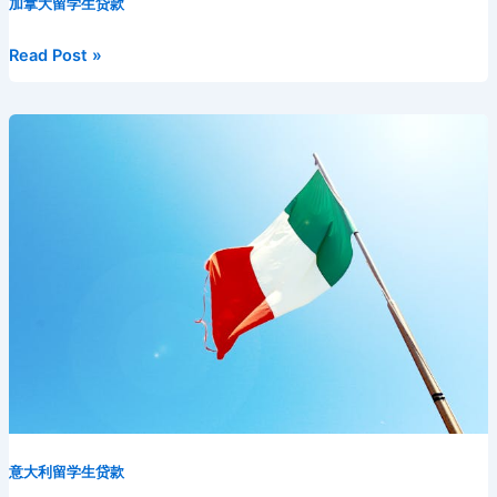
e
er
l
di
e
o
e
a
p
加拿大留学生贷款
i
m
e
s
p
a
u
b
t
st
kl
dI
d
c
bl
gr
s
y
W
b
麦
Read Post »
o
a
n
s
h
r
a
e
Li
ei
a
克
马
o
s
at
m
n
n
b
n
斯
k
s
g
k
o
特
ni
er
大
学
ki
留
学
生
贷
款-
McMaster
University
loan
意大利留学生贷款