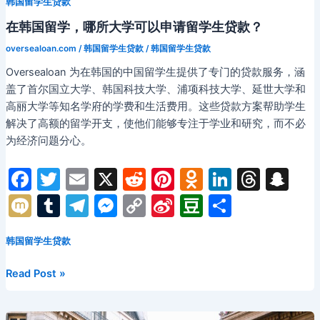
韩国留学生贷款
在韩国留学，哪所大学可以申请留学生贷款？
oversealoan.com
/
韩国留学生贷款
/
韩国留学生贷款
Oversealoan 为在韩国的中国留学生提供了专门的贷款服务，涵
盖了首尔国立大学、韩国科技大学、浦项科技大学、延世大学和
高丽大学等知名学府的学费和生活费用。这些贷款方案帮助学生
解决了高额的留学开支，使他们能够专注于学业和研究，而不必
为经济问题分心。
F
T
E
X
R
Pi
O
Li
T
S
a
w
m
e
nt
d
n
hr
n
M
T
T
M
C
Si
D
分
c
itt
ai
d
er
n
k
e
a
ix
u
el
e
o
n
o
享
e
er
l
di
e
o
e
a
p
韩国留学生贷款
i
m
e
s
p
a
u
b
t
st
kl
dI
d
c
bl
gr
s
y
W
b
在
Read Post »
o
a
n
s
h
r
a
e
Li
ei
a
韩
国
o
s
at
m
n
n
b
n