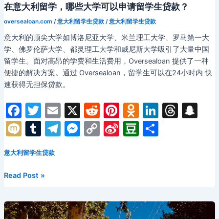
在意大利留学，哪些大学可以申请留学生贷款？
oversealoan.com
/
意大利留学生贷款
/
意大利留学生贷款
意大利的顶尖大学如博洛尼亚大学、米兰理工大学、罗马第一大
学、佛罗伦萨大学、都灵理工大学和威尼斯大学吸引了大量中国
留学生。面对高昂的学费和生活费用，Oversealoan 提供了一种
便捷的解决方案。通过 Oversealoan，留学生可以在24小时内 快
速获得无担保贷款。
F
T
E
X
R
Pi
O
Li
T
S
a
w
m
e
nt
d
n
hr
n
M
T
T
M
C
Si
D
分
c
itt
ai
d
er
n
k
e
a
ix
u
el
e
o
n
o
享
e
er
l
di
e
o
e
a
p
意大利留学生贷款
i
m
e
s
p
a
u
b
t
st
kl
dI
d
c
bl
gr
s
y
W
b
在
Read Post »
o
a
n
s
h
r
a
e
Li
ei
a
意
大
o
s
at
m
n
n
b
n
利