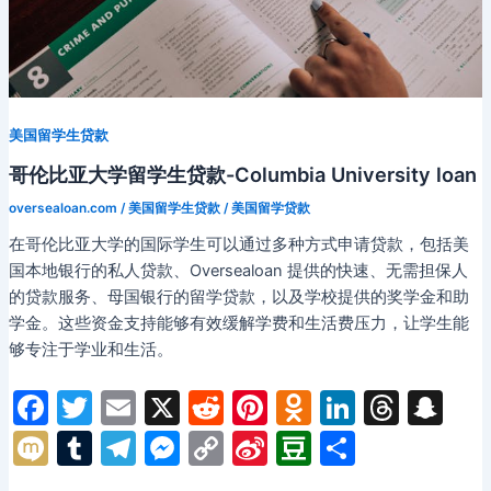
款-
conestoga
college
loan
美国留学生贷款
哥伦比亚大学留学生贷款-Columbia University loan
oversealoan.com
/
美国留学生贷款
/
美国留学贷款
在哥伦比亚大学的国际学生可以通过多种方式申请贷款，包括美
国本地银行的私人贷款、Oversealoan 提供的快速、无需担保人
的贷款服务、母国银行的留学贷款，以及学校提供的奖学金和助
学金。这些资金支持能够有效缓解学费和生活费压力，让学生能
够专注于学业和生活。
F
T
E
X
R
Pi
O
Li
T
S
a
w
m
e
nt
d
n
hr
n
M
T
T
M
C
Si
D
分
c
itt
ai
d
er
n
k
e
a
ix
u
el
e
o
n
o
享