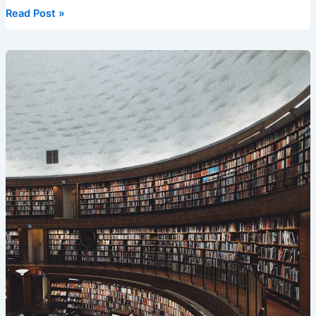
b
t
st
kl
dI
d
c
bl
gr
s
y
W
b
新
Read Post »
o
a
n
s
h
r
a
e
Li
ei
a
西
兰
o
s
at
m
n
n
b
n
留
k
s
g
k
o
学
ni
er
生
贷
ki
款
介
绍-
New
Zealand
loan