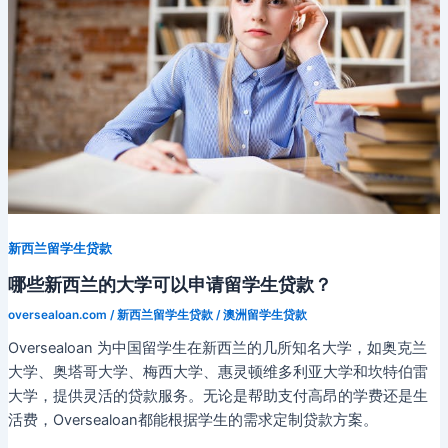
er
请
ki
留
学
生
贷
款
的
大
学
介
新西兰留学生贷款
绍
哪些新西兰的大学可以申请留学生贷款？
oversealoan.com
/
新西兰留学生贷款
/
澳洲留学生贷款
Oversealoan 为中国留学生在新西兰的几所知名大学，如奥克兰
大学、奥塔哥大学、梅西大学、惠灵顿维多利亚大学和坎特伯雷
大学，提供灵活的贷款服务。无论是帮助支付高昂的学费还是生
活费，Oversealoan都能根据学生的需求定制贷款方案。