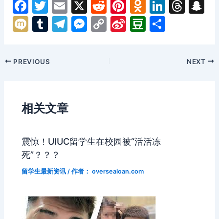
F
T
E
X
R
Pi
O
Li
T
S
a
w
m
e
nt
d
n
hr
n
M
T
T
M
C
Si
D
分
c
itt
ai
d
er
n
k
e
a
ix
u
el
e
o
n
o
享
e
er
l
di
e
o
e
a
p
i
m
e
s
p
a
u
Post
PREVIOUS
NEXT
b
t
st
kl
dI
d
c
bl
gr
s
y
W
b
navigation
o
a
n
s
h
r
a
e
Li
ei
a
o
s
a
m
n
n
b
n
相关文章
k
s
g
k
o
ni
er
震惊！UIUC留学生在校园被“活活冻
ki
死”？？？
留学生最新资讯
/ 作者：
oversealoan.com