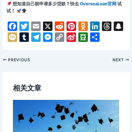
想知道自己能申请多少贷款？快去
OverseaLoan官网
试
试！
F
T
E
X
R
Pi
O
Li
T
S
a
w
m
e
nt
d
n
hr
n
M
T
T
M
C
Si
D
分
c
itt
ai
d
er
n
k
e
a
ix
u
el
e
o
n
o
享
e
er
l
di
e
o
e
a
p
i
m
e
s
p
a
u
Post
PREVIOUS
NEXT
b
t
st
kl
dI
d
c
bl
gr
s
y
W
b
navigation
o
a
n
s
h
r
a
e
Li
ei
a
o
s
a
m
n
n
b
n
相关文章
k
s
g
k
o
ni
er
ki