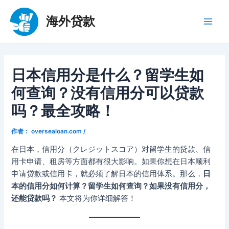
跳
至
海外贷款
Main
内
容
Men
日本信用分是什么？留学生如
何查询？没有信用分可以贷款
吗？最全攻略！
作者：
oversealoan.com
/
在日本，信用分（クレジットスコア）对留学生的贷款、信
用卡申请、租房等方面都有很大影响。如果你想在日本顺利
申请贷款或信用卡，就必须了解日本的信用体系。那么，
日
本的信用分如何计算？留学生如何查询？如果没有信用分，
还能贷款吗？
本文将为你详细解答！