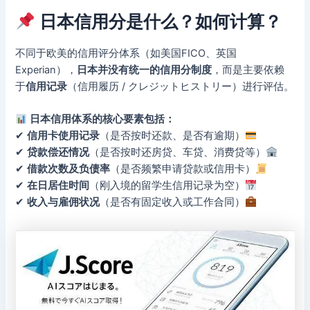
日本信用分是什么？如何计算？
不同于欧美的信用评分体系（如美国FICO、英国
Experian），
日本并没有统一的信用分制度
，而是主要依赖
于
信用记录
（信用履历 / クレジットヒストリー）进行评估。
日本信用体系的核心要素包括：
✔
信用卡使用记录
（是否按时还款、是否有逾期）
✔
贷款偿还情况
（是否按时还房贷、车贷、消费贷等）
✔
借款次数及负债率
（是否频繁申请贷款或信用卡）
✔
在日居住时间
（刚入境的留学生信用记录为空）
✔
收入与雇佣状况
（是否有固定收入或工作合同）