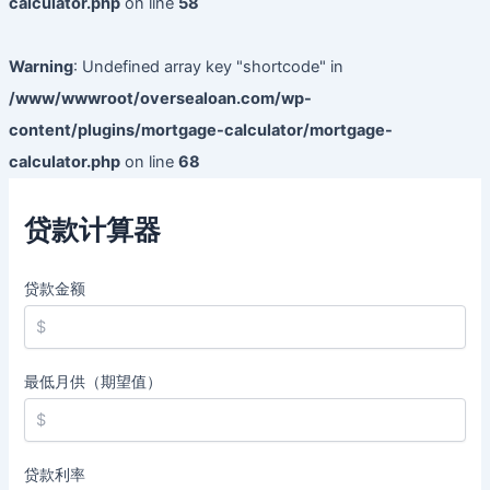
calculator.php
on line
58
Warning
: Undefined array key "shortcode" in
/www/wwwroot/oversealoan.com/wp-
content/plugins/mortgage-calculator/mortgage-
calculator.php
on line
68
贷款计算器
贷款金额
最低月供（期望值）
贷款利率