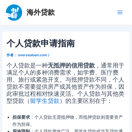
跳
至
海外贷款
Main
内
容
Men
个人贷款申请指南
作者：
oversealoan.com
/
个人贷款是一种
无抵押的信用贷款
，通常用于
满足个人的多种消费需求，如学费、医疗费
用、旅行或紧急开支。与抵押贷款不同，个人
贷款不需要提供房产或其他资产作为担保，因
此审批过程相对快速灵活。个人贷款与其他类
型贷款（
留学生贷款
）的主要区别在于：
担保要求
：个人贷款无需抵押物，而抵押贷款则需要资产
作为担保。
用途限制
：个人贷款用途广泛，而学生贷款或汽车贷款通