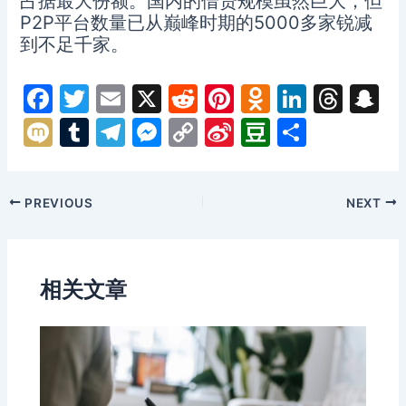
占据最大份额。国内的借贷规模虽然巨大，但
P2P平台数量已从巅峰时期的5000多家锐减
到不足千家。
F
T
E
X
R
Pi
O
Li
T
S
a
w
m
e
nt
d
n
hr
n
M
T
T
M
C
Si
D
分
c
itt
ai
d
er
n
k
e
a
ix
u
el
e
o
n
o
享
e
er
l
di
e
o
e
a
p
i
m
e
s
p
a
u
Post
PREVIOUS
NEXT
b
t
st
kl
dI
d
c
bl
gr
s
y
W
b
navigation
o
a
n
s
h
r
a
e
Li
ei
a
o
s
a
m
n
n
b
n
相关文章
k
s
g
k
o
ni
er
ki